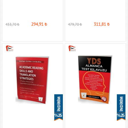
294,91
₺
311,81
₺
453,70
₺
479,70
₺
% 25
% 25