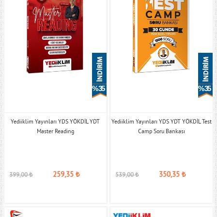
% 35
% 35
Yediiklim Yayınları YDS YÖKDİL YDT
Yediiklim Yayınları YDS YDT YÖKDİL Test
Master Reading
Camp Soru Bankası
259,35
₺
350,35
₺
399,00
₺
539,00
₺