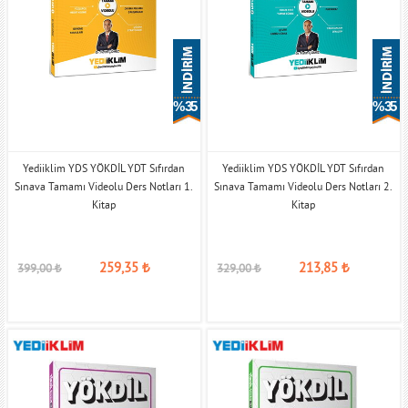
% 35
% 35
Yediiklim YDS YÖKDİL YDT Sıfırdan
Yediiklim YDS YÖKDİL YDT Sıfırdan
Sınava Tamamı Videolu Ders Notları 1.
Sınava Tamamı Videolu Ders Notları 2.
Kitap
Kitap
259,35
₺
213,85
₺
399,00
₺
329,00
₺