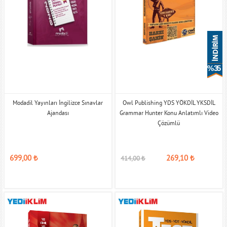
% 35
Modadil Yayınları İngilizce Sınavlar
Owl Publishing YDS YÖKDİL YKSDİL
Ajandası
Grammar Hunter Konu Anlatımlı Video
Çözümlü
699,00
₺
269,10
₺
414,00
₺