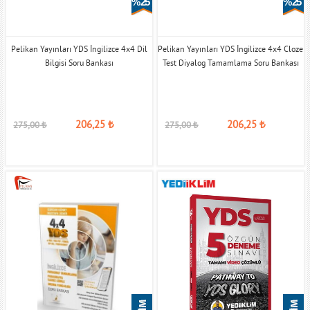
% 25
% 25
Pelikan Yayınları YDS İngilizce 4x4 Dil
Pelikan Yayınları YDS İngilizce 4x4 Cloze
Bilgisi Soru Bankası
Test Diyalog Tamamlama Soru Bankası
206,25
₺
206,25
₺
275,00
₺
275,00
₺