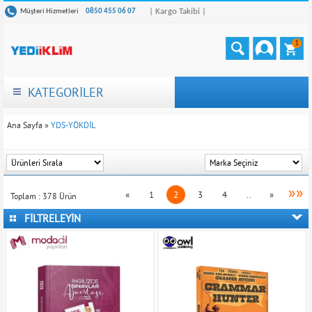
| Kargo Takibi |
Müşteri Hizmetleri
0850 455 06 07
1
KATEGORİLER
Ana Sayfa
»
YDS-YÖKDİL
»»
«
1
2
3
4
..
»
Toplam :
378
Ürün
FİLTRELEYİN