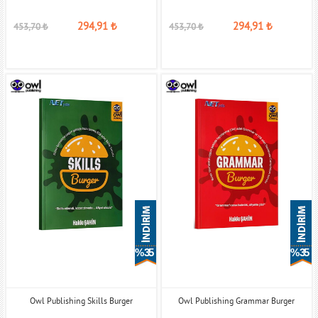
294,91
₺
294,91
₺
453,70
₺
453,70
₺
% 35
% 35
Owl Publishing Skills Burger
Owl Publishing Grammar Burger