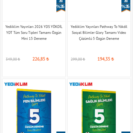
% 35
% 35
Yediiklim Yayınları 2026 YDS YÖKDİL
Yediiklim Yayınları Pathway To Yökdil
YDT Tüm Soru Tipleri Tamamı Özgün
Sosyal Bilimler Glory Tamamı Video
Mini 15 Deneme
Çözümlü 5 Özgün Deneme
226,85
₺
194,35
₺
349,00
₺
299,00
₺