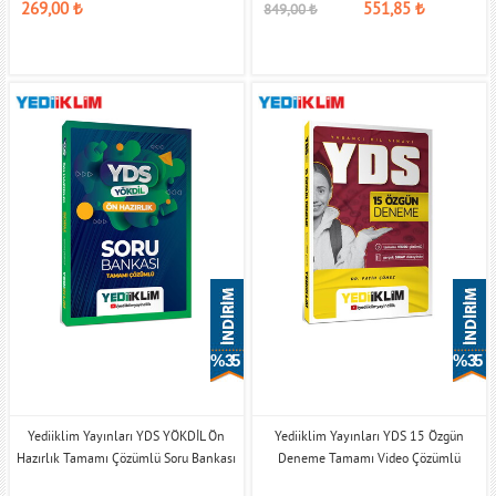
269,00
₺
551,85
₺
849,00
₺
% 35
% 35
Yediiklim Yayınları YDS YÖKDİL Ön
Yediiklim Yayınları YDS 15 Özgün
Hazırlık Tamamı Çözümlü Soru Bankası
Deneme Tamamı Video Çözümlü