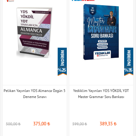
% 25
% 35
Pelikan Yayınları YDS Almanca Özgün 5
Yediiklim Yayınları YDS YÖKDİL YDT
Deneme Sınavı
Master Grammar Soru Bankası
375,00
₺
389,35
₺
500,00
₺
599,00
₺