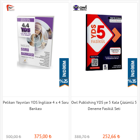
% 25
% 35
Pelikan Yayınları YDS İngilizce 4 x 4 Soru
Owl Publishing YDS ye 5 Kala Çözümlü 5
Bankası
Deneme Fasikül Seti
375,00
₺
252,66
₺
500,00
₺
388,70
₺