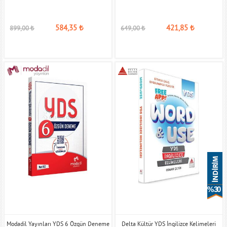
584,35
₺
421,85
₺
899,00
₺
649,00
₺
% 30
Modadil Yayınları YDS 6 Özgün Deneme
Delta Kültür YDS İngilizce Kelimeleri