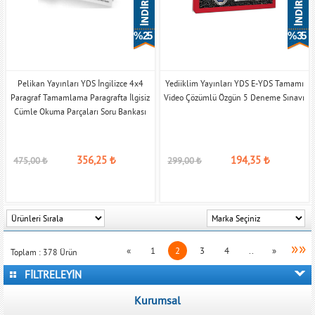
% 25
% 35
Pelikan Yayınları YDS İngilizce 4x4
Yediiklim Yayınları YDS E-YDS Tamamı
Paragraf Tamamlama Paragrafta İlgisiz
Video Çözümlü Özgün 5 Deneme Sınavı
Cümle Okuma Parçaları Soru Bankası
356,25
₺
194,35
₺
475,00
₺
299,00
₺
»»
«
1
2
3
4
..
»
Toplam :
378
Ürün
FİLTRELEYİN
Kurumsal