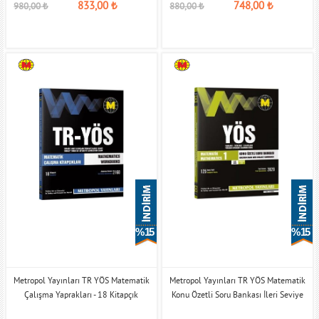
833,00
₺
748,00
₺
980,00
₺
880,00
₺
% 15
% 15
Metropol Yayınları TR YÖS Matematik
Metropol Yayınları TR YÖS Matematik
Çalışma Yaprakları - 18 Kitapçık
Konu Özetli Soru Bankası İleri Seviye