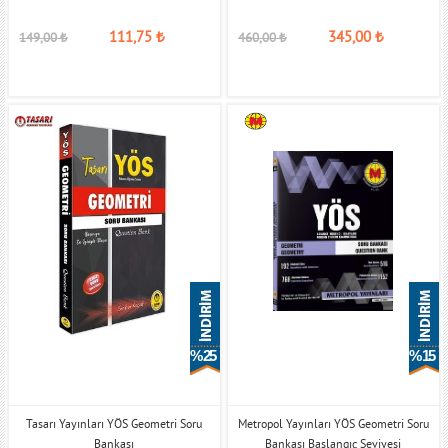
111,75
₺
345,00
₺
149,00
₺
460,00
₺
% 25
% 15
Tasarı Yayınları YÖS Geometri Soru
Metropol Yayınları YÖS Geometri Soru
Bankası
Bankası Başlangıç Seviyesi