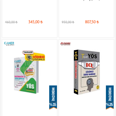
345,00
₺
807,50
₺
460,00
₺
950,00
₺
% 15
% 25