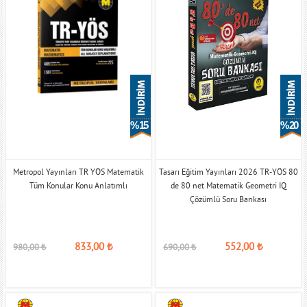
% 15
% 20
Metropol Yayınları TR YÖS Matematik
Tasarı Eğitim Yayınları 2026 TR-YÖS 80
Tüm Konular Konu Anlatımlı
de 80 net Matematik Geometri IQ
Çözümlü Soru Bankası
833,00
₺
552,00
₺
980,00
₺
690,00
₺