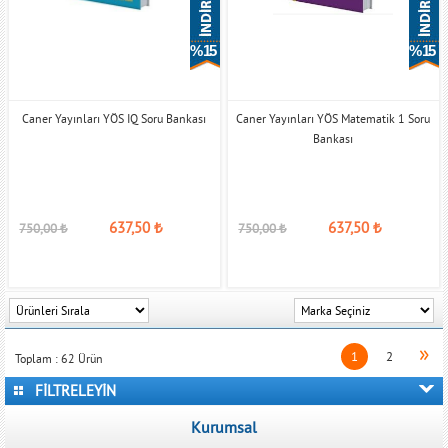
% 15
% 15
Caner Yayınları YÖS IQ Soru Bankası
Caner Yayınları YÖS Matematik 1 Soru
Bankası
637,50
₺
637,50
₺
750,00
₺
750,00
₺
»
1
2
Toplam :
62
Ürün
FİLTRELEYİN
Kurumsal