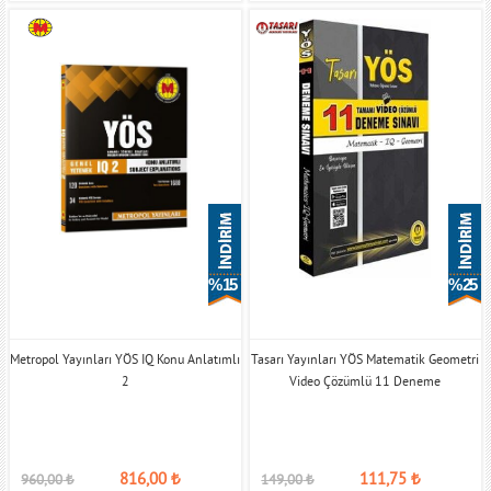
% 15
% 25
Metropol Yayınları YÖS IQ Konu Anlatımlı
Tasarı Yayınları YÖS Matematik Geometri
2
Video Çözümlü 11 Deneme
816,00
₺
111,75
₺
960,00
₺
149,00
₺