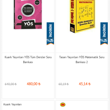
% 25
% 25
Kuark Yayınları YÖS Tüm Dersler Soru
Tasarı Yayınları YÖS Matematik Soru
Bankası
Bankası 2
480,00
₺
45,14
₺
640,00
₺
60,19
₺
Kuark Yayınları