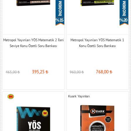
% 15
% 20
Metropol Yayınları YÖS Matematik 2 İleri
Metropol Yayınları YÖS Matematik 1
Seviye Konu Özetli Soru Bankası
Konu Özetli Soru Bankası
395,25
₺
768,00
₺
465,00
₺
960,00
₺
Kuark Yayınları