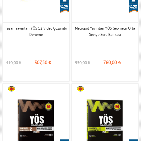
% 25
% 20
Tasarı Yayınları YÖS 12 Video Çözümlü
Metropol Yayınları YÖS Geometri Orta
Deneme
Seviye Soru Bankası
307,50
₺
760,00
₺
410,00
₺
950,00
₺