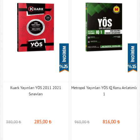
% 25
% 15
Kuark Yayınları YÖS 2011 2021
Metropol Yayınları YÖS IQ Konu Anlatımlı
Sınavları
1
285,00
₺
816,00
₺
380,00
₺
960,00
₺