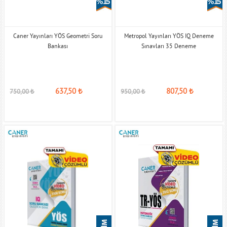
% 15
% 15
Caner Yayınları YÖS Geometri Soru
Metropol Yayınları YÖS IQ Deneme
Bankası
Sınavları 35 Deneme
637,50
₺
807,50
₺
750,00
₺
950,00
₺