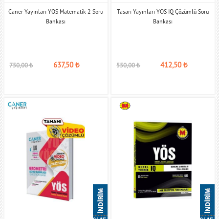
Caner Yayınları YÖS Matematik 2 Soru
Tasarı Yayınları YÖS IQ Çözümlü Soru
Bankası
Bankası
637,50
₺
412,50
₺
750,00
₺
550,00
₺