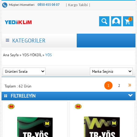
| Kargo Takibi |
Müşteri Hizmetleri
0850 455 06 07
1
KATEGORİLER
Ana Sayfa
»
YDS-YÖKDİL
»
YÖS
»
1
2
Toplam :
62
Ürün
FİLTRELEYİN