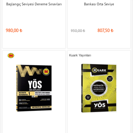
Başlangıç Seviyesi Deneme Sınavları
Bankası Orta Seviye
980,00
₺
807,50
₺
950,00
₺
Kuark Yayınları