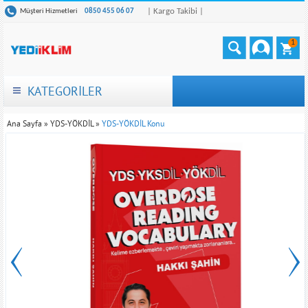
| Kargo Takibi |
Müşteri Hizmetleri
0850 455 06 07
1
KATEGORİLER
Ana Sayfa
»
YDS-YÖKDİL
»
YDS-YÖKDİL Konu