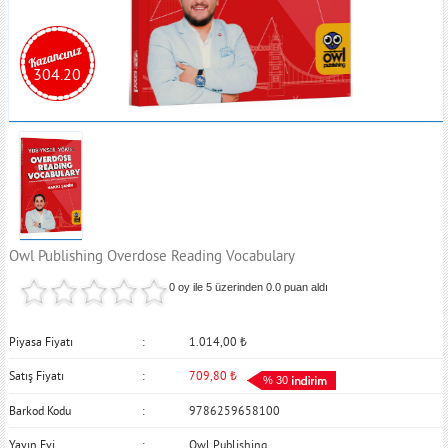
304.20
Owl Publishing Overdose Reading Vocabulary
0 oy ile 5 üzerinden
0.0
puan aldı
Piyasa Fiyatı
1.014,00
₺
Satış Fiyatı
709,80
₺
% 30
Barkod Kodu
9786259658100
Yayın Evi
Owl Publishing