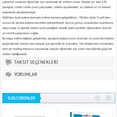
yaparken zorlanan öğrenciler için sistematik bir yöntem sunar. Kitapta yer alan 130
paragraf, cümle cümle çeviri çalışmaları, kelime açıklamaları, eş anlamlı ve zıt anlamlı
kelimelerle desteklenmiştir.
5000’den fazla kelime listesiyle kelime hazinesi geliştirilirken, 750’den fazla True/False
sorusu ile okuma anlama becerileri pekiştirilmiştir. Ayrıca çıkmış sınavlardan uyarlanmış
alıştırmalar ve günlük kelime-çeviri pratiğine yönelik planlı içerikler, öğrencilerin düzenli
ve verimli çalışmasını sağlar.
Bu kitap, kelime bilgisini geliştirmek, paragraf anlama hızını artırmak ve çeviri becerilerini
güçlendirmek isteyen tüm adaylar için güvenilir bir kaynaktır. Tek kitapla hem vocabulary
hem de reading ihtiyacını karşılamak isteyen öğrenciler için sınav hazırlığında güçlü bir
rehber niteliğindedir.
TAKSİT SEÇENEKLERİ
YORUMLAR
İLGİLİ ÜRÜNLER