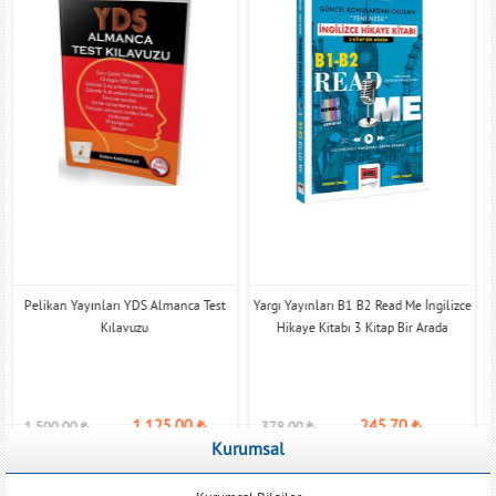
Pelikan Yayınları YDS Almanca Test
Yargı Yayınları B1 B2 Read Me İngilizce
Kılavuzu
Hikaye Kitabı 3 Kitap Bir Arada
1.125,00
₺
245,70
₺
1.500,00
₺
378,00
₺
Kurumsal