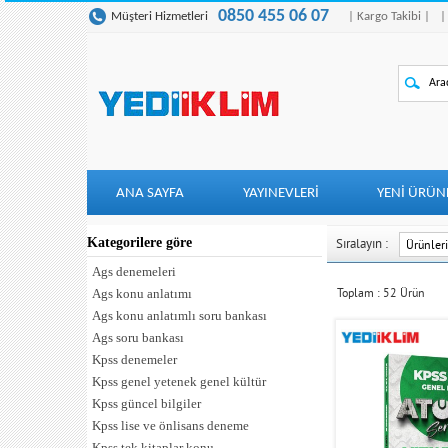
0850 455 06 07
Müşteri Hizmetleri
| Kargo Takibi |
|
ANA SAYFA
YAYINEVLERİ
YENI ÜRÜN
Kategorilere göre
Sıralayın :
Ags denemeleri
Toplam :
52
Ürün
Ags konu anlatımı
Ags konu anlatımlı soru bankası
Ags soru bankası
Kpss denemeler
Kpss genel yetenek genel kültür
Kpss güncel bilgiler
Kpss lise ve önlisans deneme
Kpss tek kitaplar konu