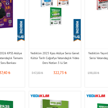
% 40
% 41
ı 2026 KPSS Atölye
Yediiklim 2025 Kpss Atölye Serisi Genel
Yediiklim Yayın
 Vatandaşlık Tamamı
Kültür Tarih Coğrafya Vatandaşlık Video
Serisi Vatandaş
 Soru Bankası
Ders Notları 3 lü Set
37,40
₺
322,73
₺
547,00
₺
198,00
₺