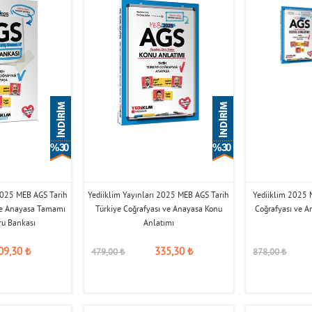
% 30
% 30
 2025 MEB AGS Tarih
Yediiklim Yayınları 2025 MEB AGS Tarih
Yediiklim 2025 
 ve Anayasa Tamamı
Türkiye Coğrafyası ve Anayasa Konu
Coğrafyası ve A
ru Bankası
Anlatımı
09,30
₺
335,30
₺
479,00
₺
878,00
₺