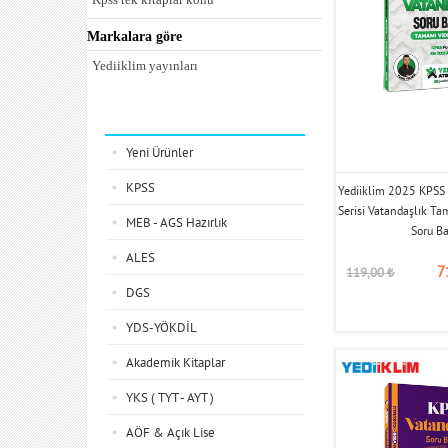
Kpss tek kitaplar soru
Markalara göre
Kpss vatandaşlık-anayasa konu
Kpss vatandaşlık-anayasa soru
Yediiklim yayınları
Kategoriler
Yeni Ürünler
KPSS
Yediiklim 2025 KPSS 
Serisi Vatandaşlık T
MEB - AGS Hazırlık
Soru B
ALES
7
119,00
₺
DGS
YDS-YÖKDİL
Akademik Kitaplar
YKS ( TYT - AYT )
AÖF & Açık Lise