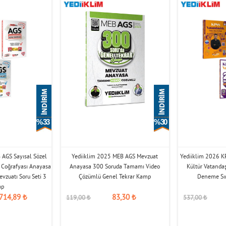
% 33
% 30
 AGS Sayısal Sözel
Yediiklim 2025 MEB AGS Mevzuat
Yediiklim 2026 KP
e Coğrafyası Anayasa
Anayasa 300 Soruda Tamamı Video
Kültür Vatanda
evzuatı Soru Seti 3
Çözümlü Genel Tekrar Kamp
Deneme Sın
ap
714,89
₺
83,30
₺
119,00
₺
537,00
₺