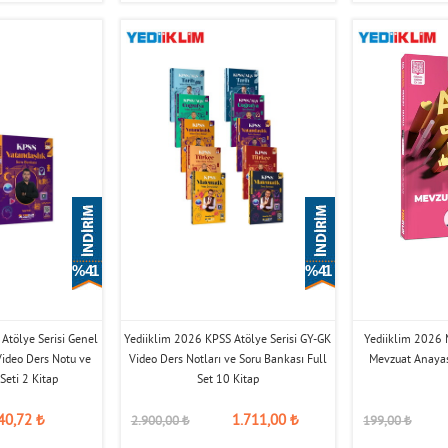
% 41
% 41
Atölye Serisi Genel
Yediiklim 2026 KPSS Atölye Serisi GY-GK
Yediiklim 2026 
Video Ders Notu ve
Video Ders Notları ve Soru Bankası Full
Mevzuat Anayas
Seti 2 Kitap
Set 10 Kitap
40,72
₺
1.711,00
₺
2.900,00
₺
199,00
₺