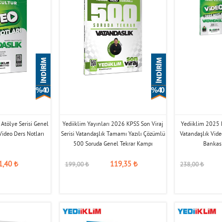
% 40
% 40
Atölye Serisi Genel
Yediiklim Yayınları 2026 KPSS Son Viraj
Yediiklim 2025 
Video Ders Notları
Serisi Vatandaşlık Tamamı Yazılı Çözümlü
Vatandaşlık Vide
500 Soruda Genel Tekrar Kampı
Bankası
1,40
₺
119,35
₺
199,00
₺
238,00
₺