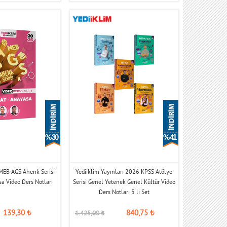
% 30
% 41
MEB AGS Ahenk Serisi
Yediiklim Yayınları 2026 KPSS Atölye
a Video Ders Notları
Serisi Genel Yetenek Genel Kültür Video
Ders Notları 5 li Set
139,30
₺
840,75
₺
1.425,00
₺