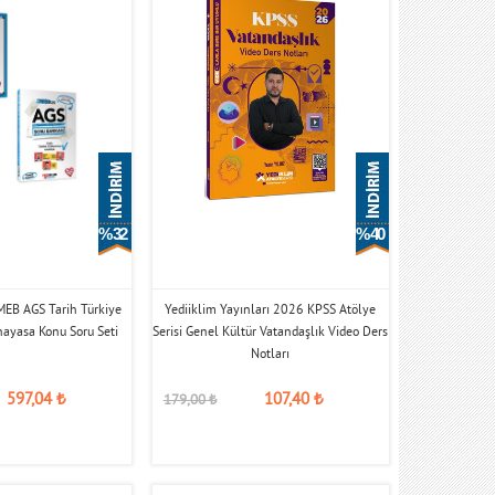
% 32
% 40
MEB AGS Tarih Türkiye
Yediiklim Yayınları 2026 KPSS Atölye
nayasa Konu Soru Seti
Serisi Genel Kültür Vatandaşlık Video Ders
Notları
597,04
₺
107,40
₺
179,00
₺