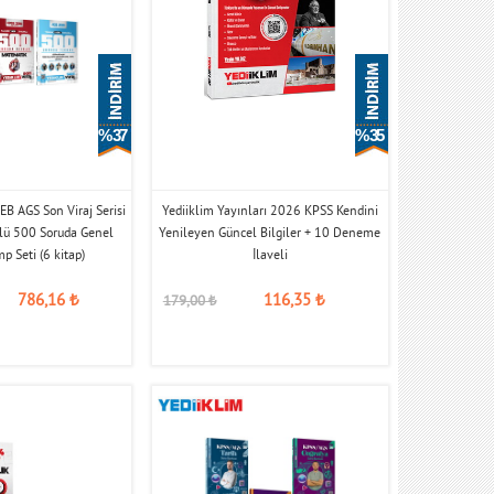
% 37
% 35
B AGS Son Viraj Serisi
Yediiklim Yayınları 2026 KPSS Kendini
ü 500 Soruda Genel
Yenileyen Güncel Bilgiler + 10 Deneme
p Seti (6 kitap)
İlaveli
786,16
₺
116,35
₺
179,00
₺