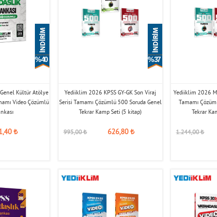
% 40
% 37
Genel Kültür Atölye
Yediiklim 2026 KPSS GY-GK Son Viraj
Yediiklim 2026 ME
amamı Video Çözümlü
Serisi Tamamı Çözümlü 500 Soruda Genel
Tamamı Çözüml
ankası
Tekrar Kamp Seti (5 kitap)
Tekrar Kam
1,40
₺
626,80
₺
995,00
₺
1.244,00
₺