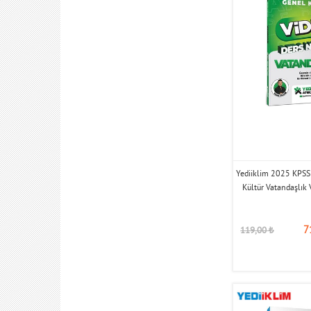
Yediiklim 2025 KPSS 
Kültür Vatandaşlık 
7
119,00
₺