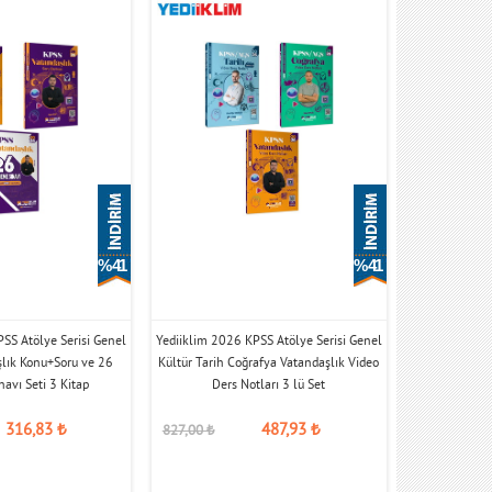
% 41
% 41
SS Atölye Serisi Genel
Yediiklim 2026 KPSS Atölye Serisi Genel
şlık Konu+Soru ve 26
Kültür Tarih Coğrafya Vatandaşlık Video
avı Seti 3 Kitap
Ders Notları 3 lü Set
316,83
₺
487,93
₺
827,00
₺