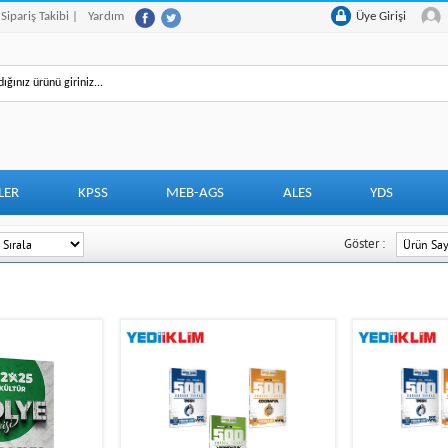
 Sipariş Takibi |
Yardım
Üye Girişi
LER
KPSS
MEB-AGS
ALES
YDS
Göster :