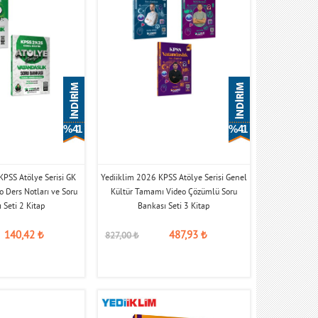
% 41
% 41
KPSS Atölye Serisi GK
Yediiklim 2026 KPSS Atölye Serisi Genel
o Ders Notları ve Soru
Kültür Tamamı Video Çözümlü Soru
 Seti 2 Kitap
Bankası Seti 3 Kitap
140,42
₺
487,93
₺
827,00
₺