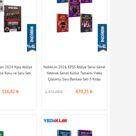
% 41
% 41
ları 2024 Kpss Atölye
Yediiklim 2026 KPSS Atölye Serisi Genel
lık Konu ve Soru Seti
Yetenek Genel Kültür Tamamı Video
Çözümlü Soru Bankası Seti 5 Kitap
116,82
₺
870,25
₺
1.475,00
₺