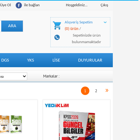
Üye Ol
ile bağlan
Hoşgeldiniz...
Çıkış
Alışveriş Sepetim
(0) ürün
/
Sepetinizde ürün
bulunmamaktadır
DGS
YKS
LİSE
DUYURULAR
Markalar :
»
1
2