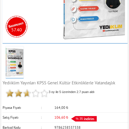
57.40
Yediiklim Yayınları KPSS Genel Kültür Etkinliklerle Vatandaşlık
3 oy ile 5 üzerinden
2.7
puan aldı
Piyasa Fiyatı
164,00
₺
Satış Fiyatı
106,60
₺
% 35
Barkod Kodu
9786258537338