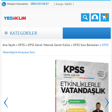
| Kargo Takibi |
Müşteri Hizmetleri
0850 455 06 07
1
KATEGORİLER
Ana Sayfa
»
KPSS
»
KPSS Genel Yetenek Genel Kültür
»
KPSS Soru Bankaları
»
KPSS
Vatandaşlık-Anayasa Soru