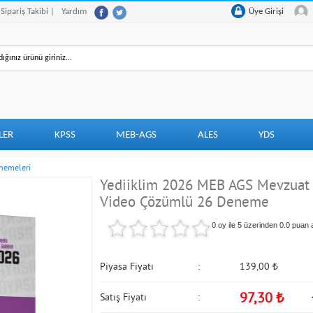
 Sipariş Takibi |
Yardım
Üye Girişi
LER
KPSS
MEB-AGS
ALES
YDS
nemeleri
Yediiklim 2026 MEB AGS Mevzuat 
Video Çözümlü 26 Deneme
0 oy ile 5 üzerinden
0.0
puan a
Piyasa Fiyatı
139,00
₺
97,30
₺
Satış Fiyatı