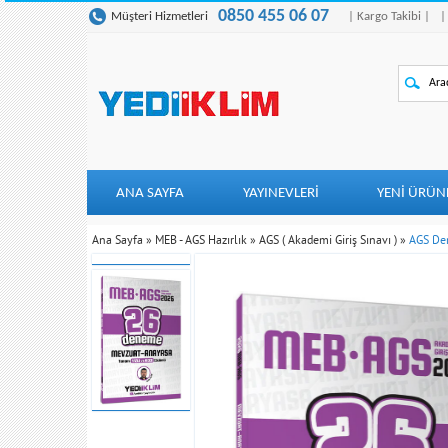
0850 455 06 07
Müşteri Hizmetleri
| Kargo Takibi |
|
ANA SAYFA
YAYINEVLERİ
YENI ÜRÜN
Ana Sayfa
»
MEB - AGS Hazırlık
»
AGS ( Akademi Giriş Sınavı )
»
AGS De