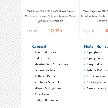
MEB AGS Eğitim
Yediiklim 2026 MEB AGS Ahenk Serisi
Yargı Yayınları 202
Tamamı Çözümlü 3
Matematik Sayısal Yetenek Tamamı Video
Bilimleri Tüm Dersle
navı
Çözümlü 40 Deneme
Deneme S
,35
₺
174,30
₺
10
249,00
₺
159,00
₺
Kurumsal
Müşteri Hizmetl
Kurumsal Bilgiler
Siparişlerim
Hakkımızda
Sipariş Takip
Mesafeli Satış Sözleşmesi
Kargo Takip
Teslimat ve İade
İade ve Değişim
Kullanım Rehberi
Kullanım Klavu
Gizlilik ve Güvenlik
KVKK Aydınlatm
Misyon & Vizyonumuz
Banka Hesap Nu
Bize Ulaşın
İletişim Forumları