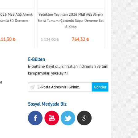
ı 2026 MEB AGS Ahenk
Yediiklim Yayınları 2026 MEB AGS Ahenk
Yediiklim Yayınl
özümlü 35 Deneme
Serisi Tamamı Çözümlü Süper Deneme Seti
Mevzuat Anayas
6 Kitap
D
111,30
₺
764,32
₺
1.124,00
₺
179,00
₺
E-Bülten
E-bültene Kayıt olun, fırsatları indirimleri ve tüm
kampanyaları yakalayın!
er
Sosyal Medyada Biz