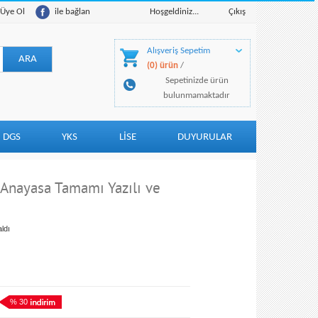
Üye Ol
ile bağlan
Hoşgeldiniz...
Çıkış
Alışveriş Sepetim
(0) ürün
/
Sepetinizde ürün
bulunmamaktadır
DGS
YKS
LİSE
DUYURULAR
Anayasa Tamamı Yazılı ve
ldı
% 30