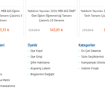
6 MEB AGS Eğitim
Yediiklim Yayınları 2026 MEB AGS ÖABT
Yediiklim Yayınlar
r Tamamı Çözümlü 3
Özel Eğitim Öğretmenliği Tamamı
Tarih Tamamı Ç
ınavı
Çözümlü 10 Deneme
3,35
₺
343,85
₺
529,00
₺
159,00
₺
eri
Üyelik
Kategoriler
Üye Kayıt
En Çok Satanlar
Üye Girişi
Sizin Seçtikleriniz
Şifre Hatırlama
Kampanyalı Ürünl
Alışveriş Listem
İndirim Fırsatı
zu
Bilgilerimi Değiştir
a Metni
maralarımız