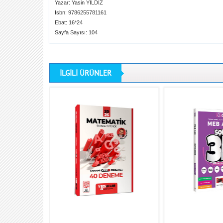
Yazar: Yasin YILDIZ
Isbn: 9786255781161
Ebat: 16*24
Sayfa Sayısı: 104
İLGİLİ ÜRÜNLER