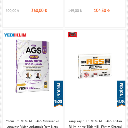
360,00
₺
104,30
₺
600,00
₺
149,00
₺
% 30
% 35
Yediiklim 2026 MEB AGS Mevzuat ve
Yargı Yayınları 2026 MEB AGS Eğitim
Anayasa Video Anlatımlı Ders Notu
Bilimleri ve Türk Milli Eğitim Sistemi