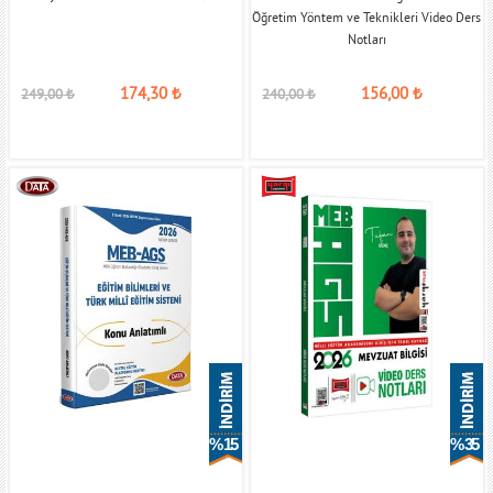
Öğretim Yöntem ve Teknikleri Video Ders
Notları
174,30
₺
156,00
₺
249,00
₺
240,00
₺
% 15
% 35