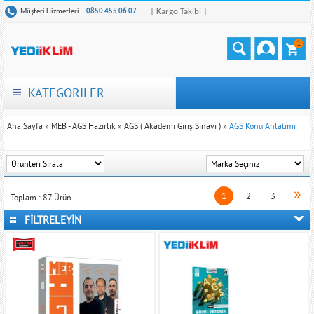
| Kargo Takibi |
Müşteri Hizmetleri
0850 455 06 07
1
KATEGORİLER
Ana Sayfa
»
MEB - AGS Hazırlık
»
AGS ( Akademi Giriş Sınavı )
»
AGS Konu Anlatımı
»
1
2
3
Toplam :
87
Ürün
FİLTRELEYİN