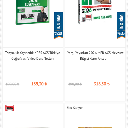
% 30
% 35
Tonyukuk Yayıncılık KPSS AGS Türkiye
Yargı Yayınları 2026 MEB AGS Mevzuat
Coğrafyası Video Ders Notları
Bilgisi Konu Anlatımı
139,30
₺
318,50
₺
199,00
₺
490,00
₺
Edu Kariyer