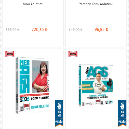
Konu Anlatımı
Yetenek Konu Anlatımı
220,35
₺
96,85
₺
339,00
₺
149,00
₺
% 35
% 35