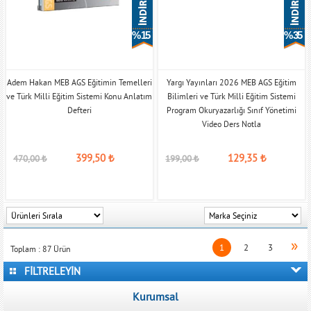
% 15
% 35
Adem Hakan MEB AGS Eğitimin Temelleri
Yargı Yayınları 2026 MEB AGS Eğitim
ve Türk Milli Eğitim Sistemi Konu Anlatım
Bilimleri ve Türk Milli Eğitim Sistemi
Defteri
Program Okuryazarlığı Sınıf Yönetimi
Video Ders Notla
399,50
₺
129,35
₺
470,00
₺
199,00
₺
»
1
2
3
Toplam :
87
Ürün
FİLTRELEYİN
Kurumsal