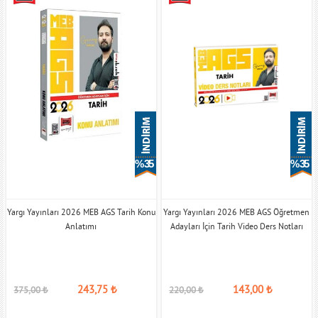
% 35
% 35
Yargı Yayınları 2026 MEB AGS Tarih Konu
Yargı Yayınları 2026 MEB AGS Öğretmen
Anlatımı
Adayları İçin Tarih Video Ders Notları
243,75
₺
143,00
₺
375,00
₺
220,00
₺