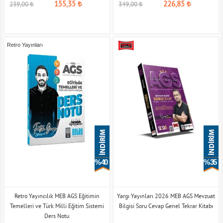
155,35
₺
226,85
₺
239,00
₺
349,00
₺
Retro Yayınları
% 40
% 35
Retro Yayıncılık MEB AGS Eğitimin
Yargı Yayınları 2026 MEB AGS Mevzuat
Temelleri ve Türk Milli Eğitim Sistemi
Bilgisi Soru Cevap Genel Tekrar Kitabı
Ders Notu