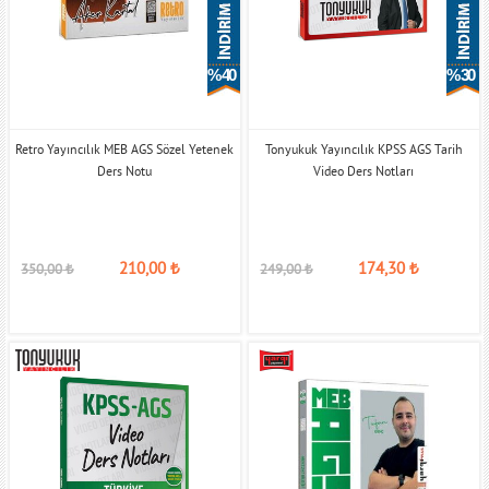
% 40
% 30
Retro Yayıncılık MEB AGS Sözel Yetenek
Tonyukuk Yayıncılık KPSS AGS Tarih
Ders Notu
Video Ders Notları
210,00
₺
174,30
₺
350,00
₺
249,00
₺