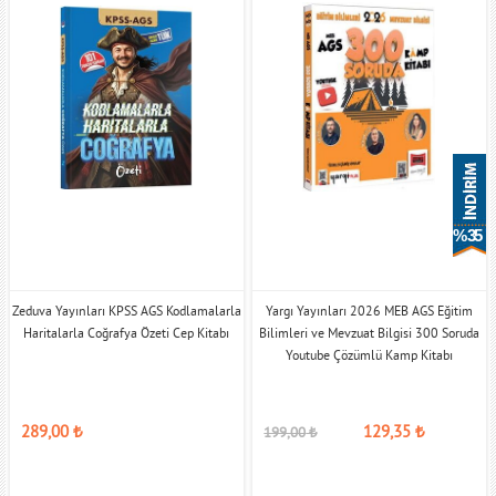
% 35
Zeduva Yayınları KPSS AGS Kodlamalarla
Yargı Yayınları 2026 MEB AGS Eğitim
Haritalarla Coğrafya Özeti Cep Kitabı
Bilimleri ve Mevzuat Bilgisi 300 Soruda
Youtube Çözümlü Kamp Kitabı
289,00
₺
129,35
₺
199,00
₺