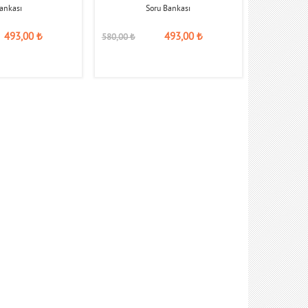
ankası
Soru Bankası
493,00
₺
493,00
₺
580,00
₺