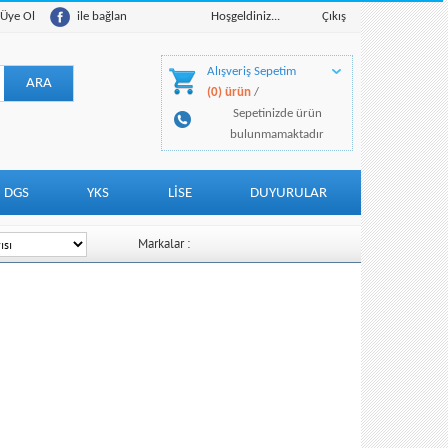
Üye Ol
ile bağlan
Hoşgeldiniz...
Çıkış
Alışveriş Sepetim
(0) ürün
/
Sepetinizde ürün
bulunmamaktadır
DGS
YKS
LİSE
DUYURULAR
Markalar :