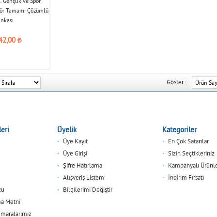
. Gençlik ve Spor
nör Tamamı Çözümlü
ankası
42,00
₺
Göster :
eri
Üyelik
Kategoriler
Üye Kayıt
En Çok Satanlar
Üye Girişi
Sizin Seçtikleriniz
Şifre Hatırlama
Kampanyalı Ürünl
Alışveriş Listem
İndirim Fırsatı
zu
Bilgilerimi Değiştir
a Metni
maralarımız