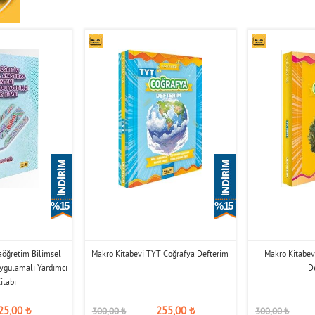
% 15
% 15
aöğretim Bilimsel
Makro Kitabevi TYT Coğrafya Defterim
Makro Kitabevi
ygulamalı Yardımcı
D
itabı
25,00
₺
255,00
₺
300,00
₺
300,00
₺