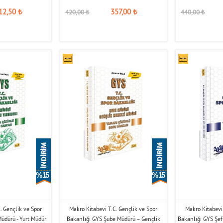
12,50
₺
357,00
₺
420,00
₺
440,00
₺
% 15
% 15
. Gençlik ve Spor
Makro Kitabevi T.C. Gençlik ve Spor
Makro Kitabevi 
Müdürü - Yurt Müdür
Bakanlığı GYS Şube Müdürü – Gençlik
Bakanlığı GYS Şe