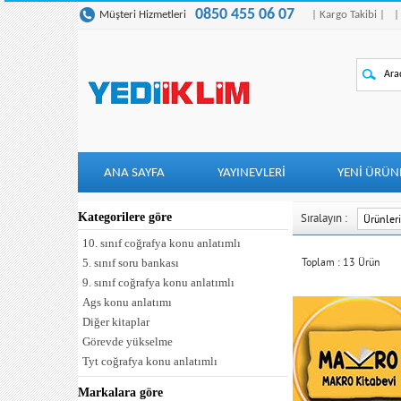
0850 455 06 07
Müşteri Hizmetleri
| Kargo Takibi |
|
ANA SAYFA
YAYINEVLERİ
YENI ÜRÜN
Kategorilere göre
Sıralayın :
10. sınıf coğrafya konu anlatımlı
Toplam :
13
Ürün
5. sınıf soru bankası
9. sınıf coğrafya konu anlatımlı
Ags konu anlatımı
Diğer kitaplar
Görevde yükselme
Tyt coğrafya konu anlatımlı
Markalara göre