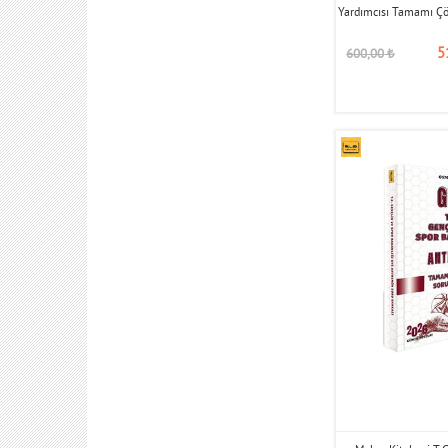
Yardımcısı Tamamı Ç
5
600,00
₺