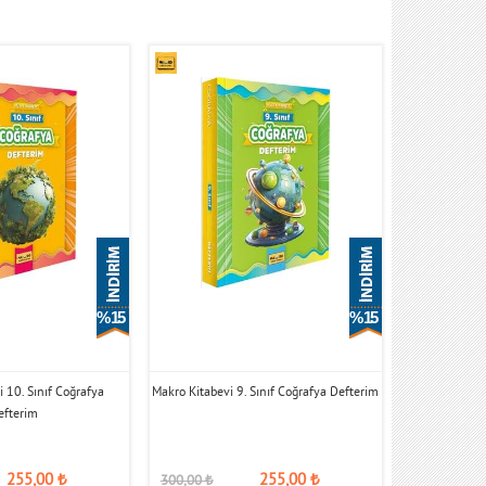
% 15
% 15
 10. Sınıf Coğrafya
Makro Kitabevi 9. Sınıf Coğrafya Defterim
efterim
255,00
₺
255,00
₺
300,00
₺