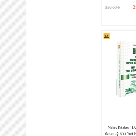
2
250,00
₺
Makro Kitabevi T.C
Bakanlığı GYS Yurt 