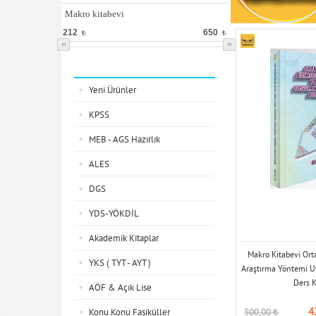
Makro kitabevi
212
650
₺
₺
Kategoriler
Yeni Ürünler
KPSS
MEB - AGS Hazırlık
ALES
DGS
YDS-YÖKDİL
Akademik Kitaplar
Makro Kitabevi Ort
YKS ( TYT - AYT )
Araştırma Yöntemi U
Ders K
AÖF & Açık Lise
4
Konu Konu Fasiküller
500,00
₺