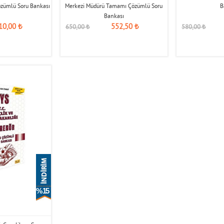
özümlü Soru Bankası
Merkezi Müdürü Tamamı Çözümlü Soru
B
Bankası
10,00
₺
552,50
₺
650,00
₺
580,00
₺
% 15