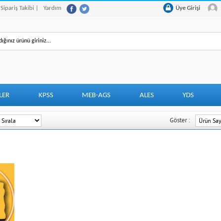
 Sipariş Takibi |
Yardım
Üye Girişi
LER
KPSS
MEB-AGS
ALES
YDS
Göster :