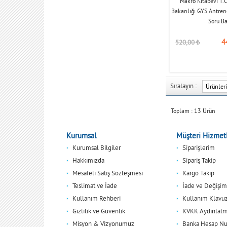
Makro Kitabevi T.C
Bakanlığı GYS Antre
Soru B
4
520,00
₺
Sıralayın :
Toplam :
13
Ürün
Kurumsal
Müşteri Hizmetl
Kurumsal Bilgiler
Siparişlerim
Hakkımızda
Sipariş Takip
Mesafeli Satış Sözleşmesi
Kargo Takip
Teslimat ve İade
İade ve Değişim
Kullanım Rehberi
Kullanım Klavu
Gizlilik ve Güvenlik
KVKK Aydınlatm
Misyon & Vizyonumuz
Banka Hesap Nu