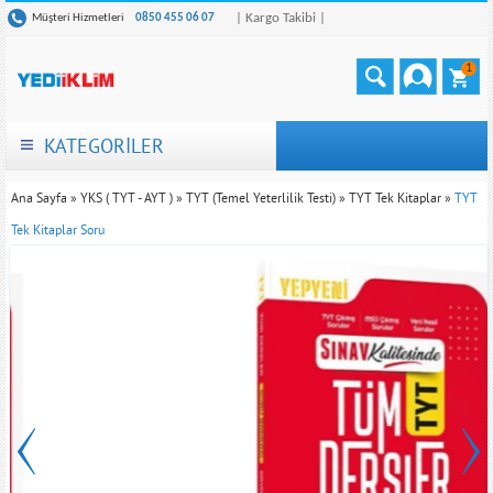
| Kargo Takibi |
Müşteri Hizmetleri
0850 455 06 07
1
KATEGORİLER
Ana Sayfa
»
YKS ( TYT - AYT )
»
TYT (Temel Yeterlilik Testi)
»
TYT Tek Kitaplar
»
TYT
Tek Kitaplar Soru