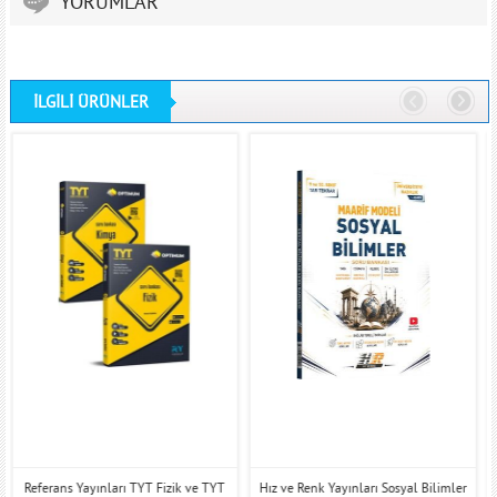
YORUMLAR
İLGİLİ ÜRÜNLER
Referans Yayınları TYT Fizik ve TYT
Hız ve Renk Yayınları Sosyal Bilimler
O