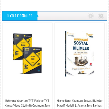
İLGİLİ ÜRÜNLER
Referans Yayınları TYT Fizik ve TYT
Hız ve Renk Yayınları Sosyal Bilimler
O
Kimya Video Çözümlü Optimum Soru
Maarif Modeli 1. Aşama Soru Bankası