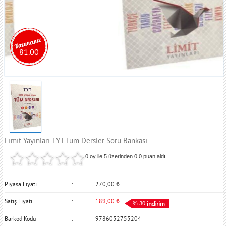
81.00
Limit Yayınları TYT Tüm Dersler Soru Bankası
0 oy ile 5 üzerinden
0.0
puan aldı
Piyasa Fiyatı
270,00
₺
Satış Fiyatı
189,00
₺
% 30
Barkod Kodu
9786052755204