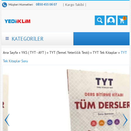
| Kargo Takibi |
Müşteri Hizmetleri
0850 455 06 07
1
KATEGORİLER
Ana Sayfa
»
YKS ( TYT - AYT )
»
TYT (Temel Yeterlilik Testi)
»
TYT Tek Kitaplar
»
TYT
Tek Kitaplar Soru