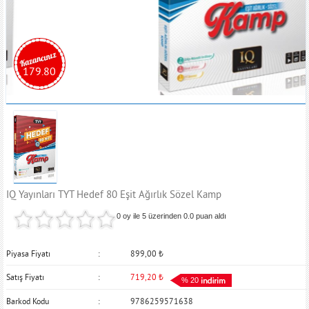
179.80
IQ Yayınları TYT Hedef 80 Eşit Ağırlık Sözel Kamp
0 oy ile 5 üzerinden
0.0
puan aldı
Piyasa Fiyatı
899,00
₺
Satış Fiyatı
719,20
₺
% 20
Barkod Kodu
9786259571638