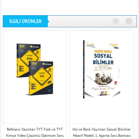
İLGİLİ ÜRÜNLER
Referans Yayınları TYT Fizik ve TYT
Hız ve Renk Yayınları Sosyal Bilimler
O
Kimya Video Çözümlü Optimum Soru
Maarif Modeli 1. Aşama Soru Bankası