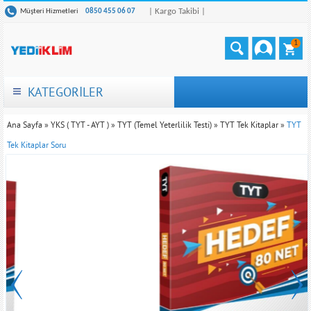
| Kargo Takibi |
Müşteri Hizmetleri
0850 455 06 07
1
KATEGORİLER
Ana Sayfa
»
YKS ( TYT - AYT )
»
TYT (Temel Yeterlilik Testi)
»
TYT Tek Kitaplar
»
TYT
Tek Kitaplar Soru