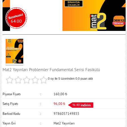
64.00
Mat2 Yayınları Problemler Fundamental Serisi Fasikülü
0 oy ile 5 üzerinden
0.0
puan aldı
Piyasa Fiyatı
160,00
₺
Satış Fiyatı
96,00
₺
% 40
Barkod Kodu
9786057149855
Yayın Evi
Mat2 Yayınları