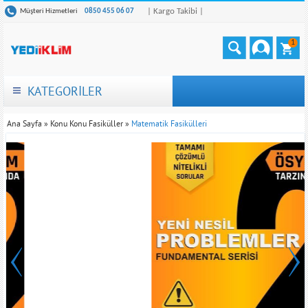
| Kargo Takibi |
Müşteri Hizmetleri
0850 455 06 07
1
KATEGORİLER
Ana Sayfa
»
Konu Konu Fasiküller
»
Matematik Fasikülleri