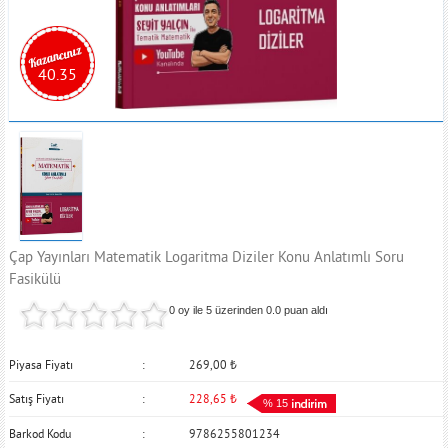
40.35
Çap Yayınları Matematik Logaritma Diziler Konu Anlatımlı Soru
Fasikülü
0 oy ile 5 üzerinden
0.0
puan aldı
Piyasa Fiyatı
269,00
₺
Satış Fiyatı
228,65
₺
% 15
Barkod Kodu
9786255801234