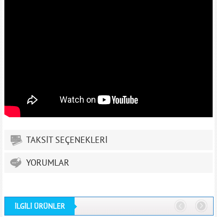
TAKSİT SEÇENEKLERİ
YORUMLAR
İLGİLİ ÜRÜNLER