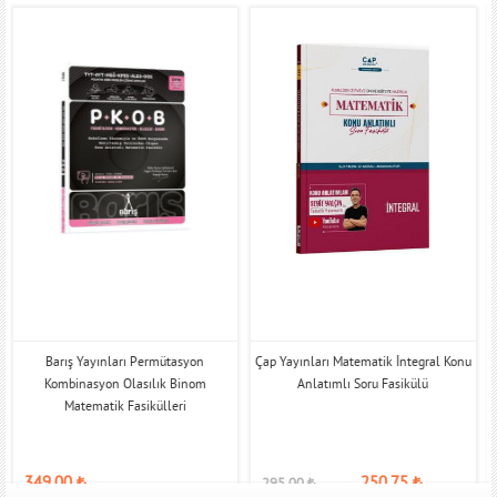
Barış Yayınları Permütasyon
Çap Yayınları Matematik İntegral Konu
Kombinasyon Olasılık Binom
Anlatımlı Soru Fasikülü
Matematik Fasikülleri
349,00
₺
250,75
₺
295,00
₺