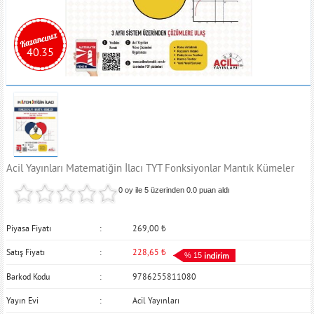
40.35
Acil Yayınları Matematiğin İlacı TYT Fonksiyonlar Mantık Kümeler
0 oy ile 5 üzerinden
0.0
puan aldı
Piyasa Fiyatı
269,00
₺
Satış Fiyatı
228,65
₺
% 15
Barkod Kodu
9786255811080
Yayın Evi
Acil Yayınları