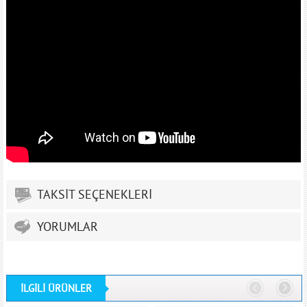
TAKSİT SEÇENEKLERİ
YORUMLAR
İLGİLİ ÜRÜNLER