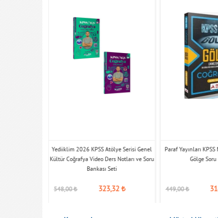
EB AGS Coğrafya
Yediiklim 2026 KPSS Atölye Serisi Genel
Paraf Yayınları KPSS
ankası
Kültür Coğrafya Video Ders Notları ve Soru
Gölge Soru
Bankası Seti
,30
₺
323,32
₺
31
548,00
₺
449,00
₺