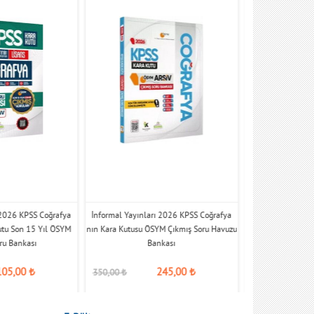
 2026 KPSS Coğrafya
İnformal Yayınları 2026 KPSS Coğrafya
Paraf Yayınları 
utu Son 15 Yıl ÖSYM
nın Kara Kutusu ÖSYM Çıkmış Soru Havuzu
Anlatıml
ru Bankası
Bankası
105,00
₺
245,00
₺
549,00
₺
350,00
₺