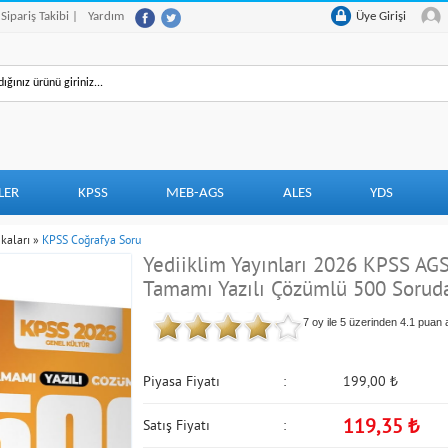
 Sipariş Takibi |
Yardım
Üye Girişi
LER
KPSS
MEB-AGS
ALES
YDS
kaları
»
KPSS Coğrafya Soru
Yediiklim Yayınları 2026 KPSS AGS
Tamamı Yazılı Çözümlü 500 Sorud
7 oy ile 5 üzerinden
4.1
puan a
Piyasa Fiyatı
199,00
₺
119,35
₺
Satış Fiyatı