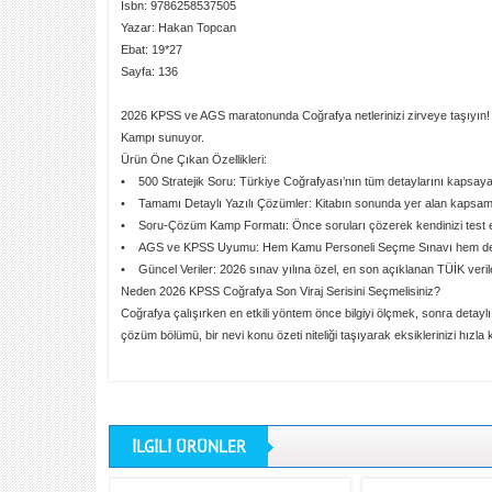
Isbn: 9786258537505
Yazar: Hakan Topcan
Ebat: 19*27
Sayfa: 136
2026 KPSS ve AGS maratonunda Coğrafya netlerinizi zirveye taşıyın! 
Kampı sunuyor.
Ürün Öne Çıkan Özellikleri:
• 500 Stratejik Soru: Türkiye Coğrafyası’nın tüm detaylarını kapsayan
• Tamamı Detaylı Yazılı Çözümler: Kitabın sonunda yer alan kapsamlı
• Soru-Çözüm Kamp Formatı: Önce soruları çözerek kendinizi test etme
• AGS ve KPSS Uyumu: Hem Kamu Personeli Seçme Sınavı hem de Ak
• Güncel Veriler: 2026 sınav yılına özel, en son açıklanan TÜİK verile
Neden 2026 KPSS Coğrafya Son Viraj Serisini Seçmelisiniz?
Coğrafya çalışırken en etkili yöntem önce bilgiyi ölçmek, sonra detaylı
çözüm bölümü, bir nevi konu özeti niteliği taşıyarak eksiklerinizi hızl
İLGİLİ ÜRÜNLER