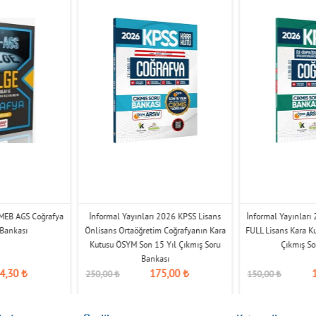
 MEB AGS Coğrafya
İnformal Yayınları 2026 KPSS Lisans
İnformal Yayınları
 Bankası
Önlisans Ortaöğretim Coğrafyanın Kara
FULL Lisans Kara K
Kutusu ÖSYM Son 15 Yıl Çıkmış Soru
Çıkmış So
Bankası
4,30
₺
175,00
₺
250,00
₺
150,00
₺