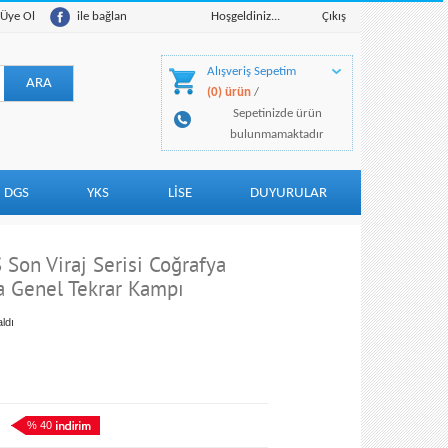
Üye Ol
ile bağlan
Hoşgeldiniz...
Çıkış
Alışveriş Sepetim
(0) ürün
/
Sepetinizde ürün
bulunmamaktadır
DGS
YKS
LİSE
DUYURULAR
 Son Viraj Serisi Coğrafya
a Genel Tekrar Kampı
ldı
% 40