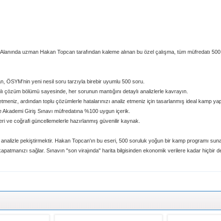
Alanında uzman Hakan Topcan tarafından kaleme alınan bu özel çalışma, tüm müfredatı 500 s
, ÖSYM’nin yeni nesil soru tarzıyla birebir uyumlu 500 soru.
 çözüm bölümü sayesinde, her sorunun mantığını detaylı analizlerle kavrayın.
niz, ardından toplu çözümlerle hatalarınızı analiz etmeniz için tasarlanmış ideal kamp yap
ademi Giriş Sınavı müfredatına %100 uygun içerik.
ri ve coğrafi güncellemelerle hazırlanmış güvenilir kaynak.
 analizle pekiştirmektir. Hakan Topcan'ın bu eseri, 500 soruluk yoğun bir kamp programı sunar.
a kapatmanızı sağlar. Sınavın "son virajında" harita bilgisinden ekonomik verilere kadar hiçbir