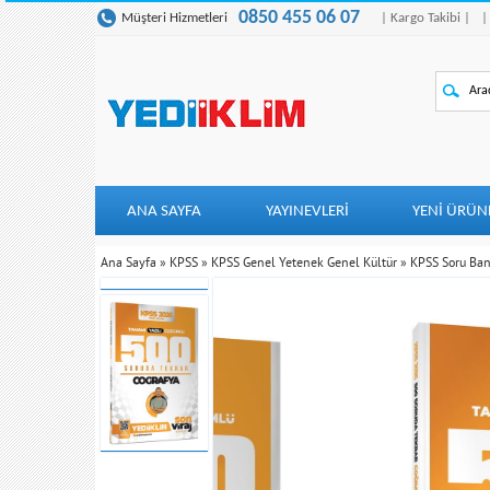
0850 455 06 07
Müşteri Hizmetleri
| Kargo Takibi |
|
ANA SAYFA
YAYINEVLERİ
YENI ÜRÜN
Ana Sayfa
»
KPSS
»
KPSS Genel Yetenek Genel Kültür
»
KPSS Soru Ban