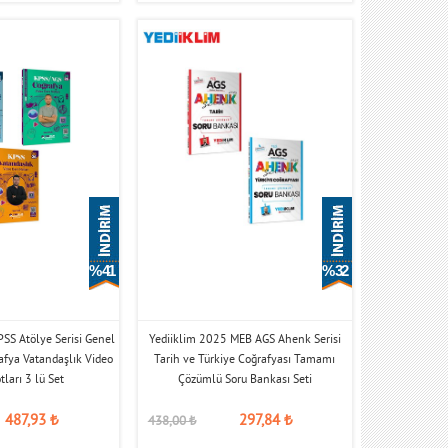
% 41
% 32
SS Atölye Serisi Genel
Yediiklim 2025 MEB AGS Ahenk Serisi
afya Vatandaşlık Video
Tarih ve Türkiye Coğrafyası Tamamı
ları 3 lü Set
Çözümlü Soru Bankası Seti
487,93
₺
297,84
₺
438,00
₺