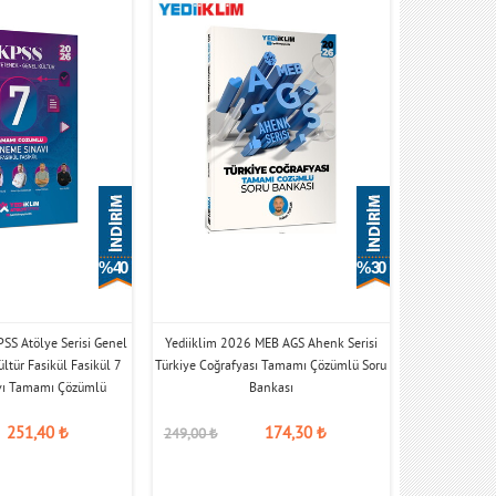
% 40
% 30
SS Atölye Serisi Genel
Yediiklim 2026 MEB AGS Ahenk Serisi
ltür Fasikül Fasikül 7
Türkiye Coğrafyası Tamamı Çözümlü Soru
vı Tamamı Çözümlü
Bankası
251,40
₺
174,30
₺
249,00
₺