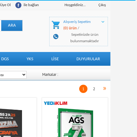
Üye Ol
ile bağlan
Hoşgeldiniz...
Çıkış
Alışveriş Sepetim
(0) ürün
/
Sepetinizde ürün
bulunmamaktadır
DGS
YKS
LİSE
DUYURULAR
Markalar :
»
1
2