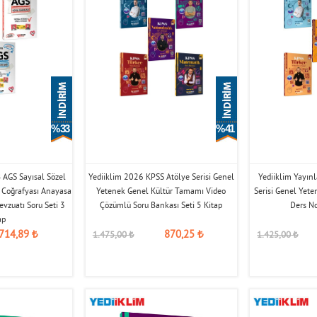
% 33
% 41
 AGS Sayısal Sözel
Yediiklim 2026 KPSS Atölye Serisi Genel
Yediiklim Yayın
e Coğrafyası Anayasa
Yetenek Genel Kültür Tamamı Video
Serisi Genel Yete
evzuatı Soru Seti 3
Çözümlü Soru Bankası Seti 5 Kitap
Ders No
ap
714,89
₺
870,25
₺
1.475,00
₺
1.425,00
₺