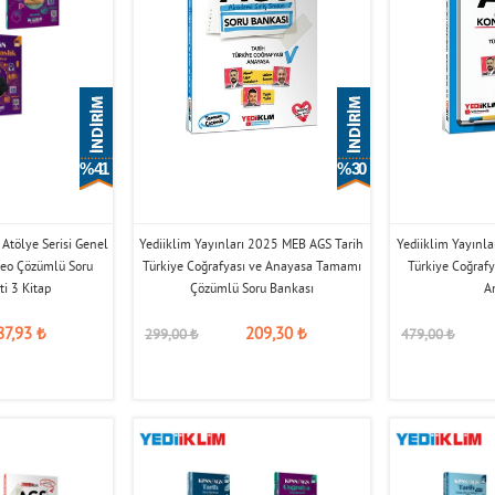
% 41
% 30
Atölye Serisi Genel
Yediiklim Yayınları 2025 MEB AGS Tarih
Yediiklim Yayınl
deo Çözümlü Soru
Türkiye Coğrafyası ve Anayasa Tamamı
Türkiye Coğraf
ti 3 Kitap
Çözümlü Soru Bankası
A
87,93
₺
209,30
₺
299,00
₺
479,00
₺