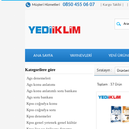
0850 455 06 07
Müşteri Hizmetleri
| Kargo Takibi |
|
ANA SAYFA
YAYINEVLERİ
YENI ÜRÜN
Kategorilere göre
Sıralayın :
Ags denemeleri
Toplam :
37
Ürün
Ags konu anlatımı
Ags konu anlatımlı soru bankası
Ags soru bankası
Kpss coğrafya konu
Kpss coğrafya soru
Kpss denemeler
Kpss genel yetenek genel kültür
Kpss lise ve önlisans deneme