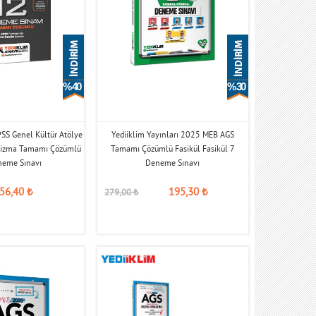
% 40
% 30
SS Genel Kültür Atölye
Yediiklim Yayınları 2025 MEB AGS
Seizma Tamamı Çözümlü
Tamamı Çözümlü Fasikül Fasikül 7
neme Sınavı
Deneme Sınavı
56,40
₺
195,30
₺
279,00
₺