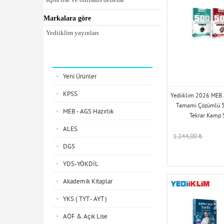
Kpss tek kitaplar konu
Markalara göre
Kpss tek kitaplar soru
Yediiklim yayınları
Kategoriler
Yeni Ürünler
KPSS
Yediiklim 2026 MEB A
Tamamı Çözümlü 5
MEB - AGS Hazırlık
Tekrar Kamp S
ALES
1.244,00
₺
DGS
YDS-YÖKDİL
Akademik Kitaplar
YKS ( TYT - AYT )
AÖF & Açık Lise