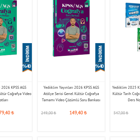
% 40
% 40
rı 2026 KPSS AGS
Yediiklim Yayınları 2026 KPSS AGS
Yediiklim 2025 Kp
ültür Coğrafya Video
Atölye Serisi Genel Kültür Coğrafya
Kültür Tarih Coğr
otları
Tamamı Video Çözümlü Soru Bankası
Ders Not
79,40
₺
149,40
₺
249,00
₺
547,00
₺