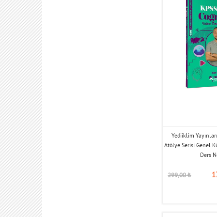
Yediiklim Yayınla
Atölye Serisi Genel K
Ders N
1
299,00
₺