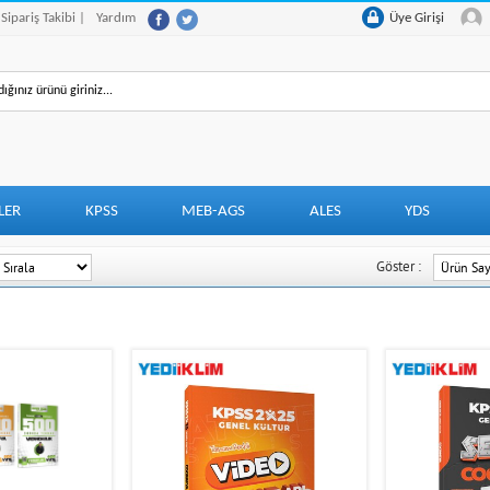
 Sipariş Takibi |
Yardım
Üye Girişi
LER
KPSS
MEB-AGS
ALES
YDS
Göster :