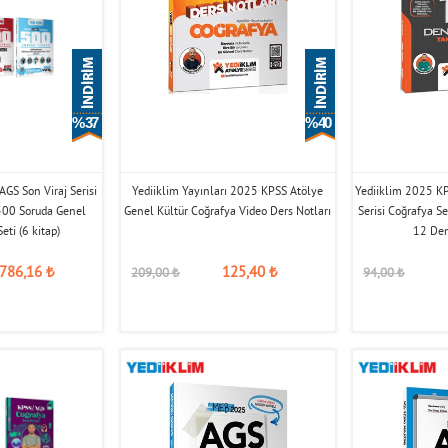
% 37
% 40
GS Son Viraj Serisi
Yediiklim Yayınları 2025 KPSS Atölye
Yediiklim 2025 KP
00 Soruda Genel
Genel Kültür Coğrafya Video Ders Notları
Serisi Coğrafya 
eti (6 kitap)
12 De
786,16
₺
125,40
₺
209,00
₺
94,00
₺