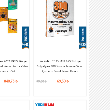
% 41
% 30
ları 2026 KPSS Atölye
Yediiklim 2025 MEB AGS Türkiye
nek Genel Kültür Video
Coğrafyası 300 Soruda Tamamı Video
tları 5 li Set
Çözümlü Genel Tekrar Kampı
840,75
₺
69,30
₺
99,00
₺