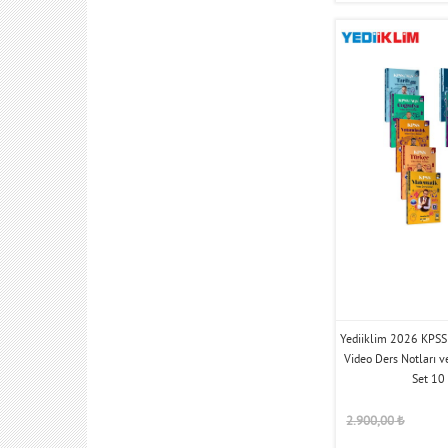
Yediiklim 2026 KPSS 
Video Ders Notları v
Set 10
2.900,00
₺