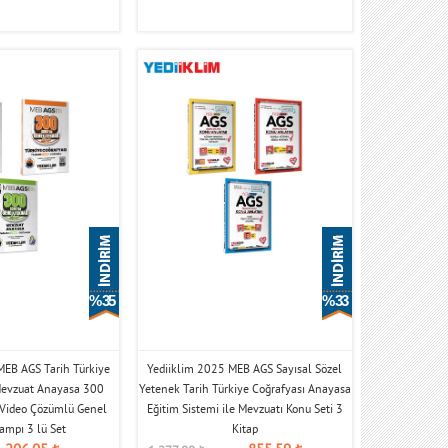
% 35
% 33
MEB AGS Tarih Türkiye
Yediiklim 2025 MEB AGS Sayısal Sözel
Mevzuat Anayasa 300
Yetenek Tarih Türkiye Coğrafyası Anayasa
Video Çözümlü Genel
Eğitim Sistemi ile Mevzuatı Konu Seti 3
ampı 3 lü Set
Kitap