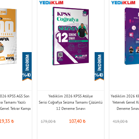
% 40
% 40
 2026 KPSS AGS Son
Yediiklim 2026 KPSS Atölye
Yediiklim 2026 KP
fya Tamamı Yazılı
Serisi Coğrafya Seizma Tamamı Çözümlü
Yetenek Genel Kü
Genel Tekrar Kampı
12 Deneme Sınavı
Deneme Sına
19,35
₺
107,40
₺
179,00
₺
419,00
₺