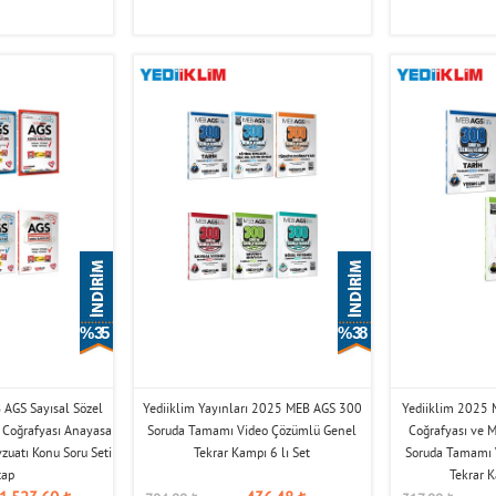
% 35
% 38
 AGS Sayısal Sözel
Yediiklim Yayınları 2025 MEB AGS 300
Yediiklim 2025 
e Coğrafyası Anayasa
Soruda Tamamı Video Çözümlü Genel
Coğrafyası ve 
vzuatı Konu Soru Seti
Tekrar Kampı 6 lı Set
Soruda Tamamı 
tap
Tekrar K