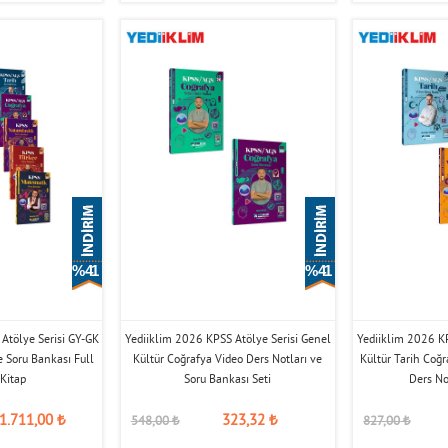
% 41
% 41
Atölye Serisi GY-GK
Yediiklim 2026 KPSS Atölye Serisi Genel
Yediiklim 2026 KP
e Soru Bankası Full
Kültür Coğrafya Video Ders Notları ve
Kültür Tarih Coğr
 Kitap
Soru Bankası Seti
Ders Not
1.711,00
₺
323,32
₺
548,00
₺
827,00
₺