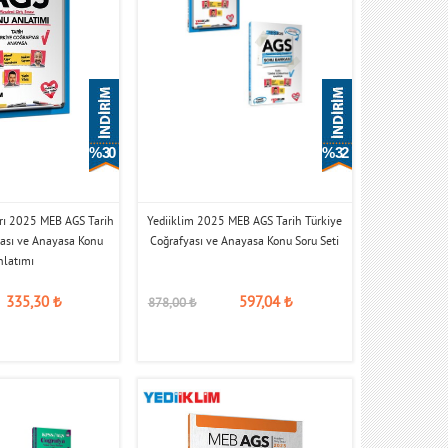
% 30
% 32
arı 2025 MEB AGS Tarih
Yediiklim 2025 MEB AGS Tarih Türkiye
yası ve Anayasa Konu
Coğrafyası ve Anayasa Konu Soru Seti
nlatımı
335,30
₺
597,04
₺
878,00
₺