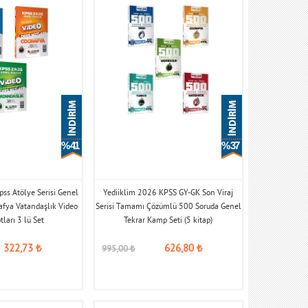
% 41
% 37
ss Atölye Serisi Genel
Yediiklim 2026 KPSS GY-GK Son Viraj
afya Vatandaşlık Video
Serisi Tamamı Çözümlü 500 Soruda Genel
ları 3 lü Set
Tekrar Kamp Seti (5 kitap)
322,73
₺
626,80
₺
995,00
₺