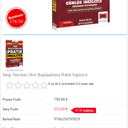
276.50
Yargı Yayınları Yeni Başlayanlara Pratik İngilizce
0 oy ile 5 üzerinden
0.0
puan aldı
Piyasa Fiyatı
790,00
₺
Satış Fiyatı
513,50
₺
% 35
Barkod Kodu
9786258785029