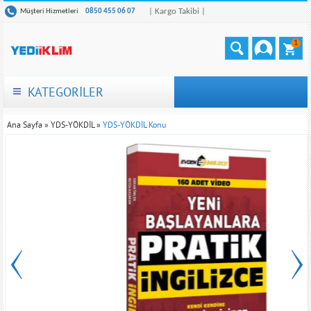
| Kargo Takibi |
Müşteri Hizmetleri
0850 455 06 07
1
KATEGORİLER
Ana Sayfa
»
YDS-YÖKDİL
»
YDS-YÖKDİL Konu