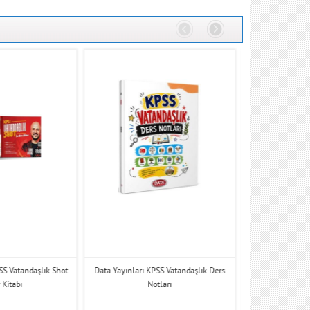
PSS Vatandaşlık Shot
Data Yayınları KPSS Vatandaşlık Ders
GYSAkademi Y
 Kitabı
Notları
Vatandaşlık Yapay 