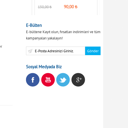
90,00
₺
150,00
₺
150,00
₺
E-Bülten
E-bültene Kayıt olun, fırsatları indirimleri ve tüm
kampanyaları yakalayın!
er
Sosyal Medyada Biz