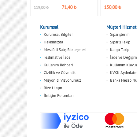
71,40
₺
150,00
₺
119,00
₺
Kurumsal
Müşteri Hizmetl
Kurumsal Bilgiler
Siparişlerim
Hakkımızda
Sipariş Takip
Mesafeli Satış Sözleşmesi
Kargo Takip
Teslimat ve İade
İade ve Değişim
Kullanım Rehberi
Kullanım Klavu
Gizlilik ve Güvenlik
KVKK Aydınlatm
Misyon & Vizyonumuz
Banka Hesap Nu
Bize Ulaşın
İletişim Forumları