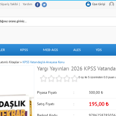
 Sipariş Takibi |
Yardım
Üye Girişi
LER
KPSS
MEB-AGS
ALES
YDS
atımlı Kitaplar
»
KPSS Vatandaşlık-Anayasa Konu
Yargı Yayınları 2026 KPSS Vatandaş
0 oy ile 5 üzerinden
0.0
puan a
Piyasa Fiyatı
300,00
₺
195,00
₺
Satış Fiyatı
Barkod Kodu
9786258785036