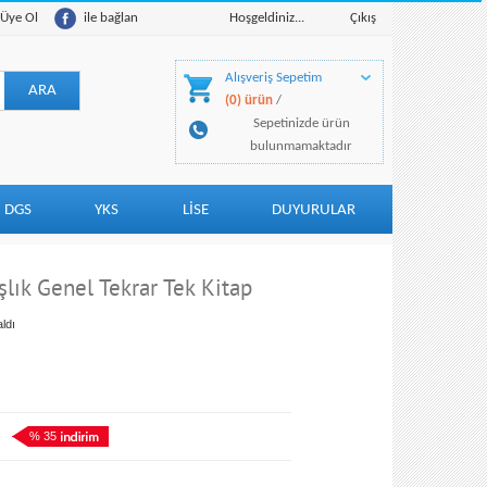
Üye Ol
ile bağlan
Hoşgeldiniz...
Çıkış
Alışveriş Sepetim
(0) ürün
/
Sepetinizde ürün
bulunmamaktadır
DGS
YKS
LİSE
DUYURULAR
lık Genel Tekrar Tek Kitap
ldı
% 35