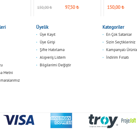
97,50
₺
150,00
₺
150,00
₺
eri
Üyelik
Kategoriler
Üye Kayıt
En Çok Satanlar
Üye Girişi
Sizin Seçtikleriniz
Şifre Hatırlama
Kampanyalı Ürünl
Alışveriş Listem
İndirim Fırsatı
zu
Bilgilerimi Değiştir
a Metni
maralarımız