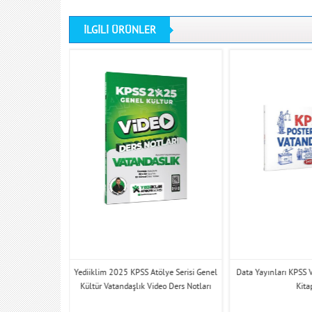
İLGİLİ ÜRÜNLER
tandaşlık Poster
Yediiklim 2025 KPSS Atölye Serisi Genel
Data Yayınları KPSS 
Kültür Vatandaşlık Video Ders Notları
Kita