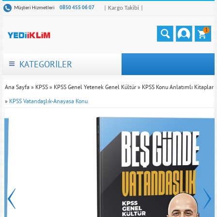
| Kargo Takibi |
Müşteri Hizmetleri
0850 455 06 07
1
KATEGORİLER
Ana Sayfa
»
KPSS
»
KPSS Genel Yetenek Genel Kültür
»
KPSS Konu Anlatımlı Kitaplar
»
KPSS Vatandaşlık-Anayasa Konu