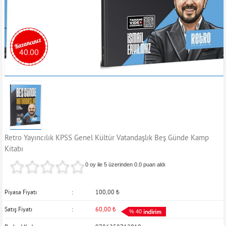
40.00
Retro Yayıncılık KPSS Genel Kültür Vatandaşlık Beş Günde Kamp
Kitabı
0 oy ile 5 üzerinden
0.0
puan aldı
Piyasa Fiyatı
100,00
₺
Satış Fiyatı
60,00
₺
% 40