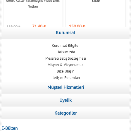
Genel Kültür Vatandaşlık Video Ders
Kitap
Notları
71,40
₺
150,00
₺
119,00
₺
Kurumsal
Kurumsal Bilgiler
Hakkımızda
Mesafeli Satış Sözleşmesi
Misyon & Vizyonumuz
Bize Ulaşın
İletişim Forumları
Müşteri Hizmetleri
Üyelik
Kategoriler
E-Bülten