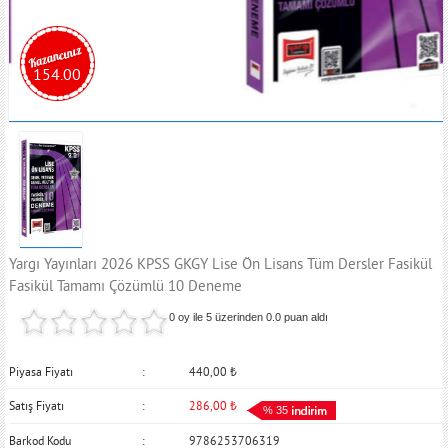
154.00
Yargı Yayınları 2026 KPSS GKGY Lise Ön Lisans Tüm Dersler Fasikül
Fasikül Tamamı Çözümlü 10 Deneme
0 oy ile 5 üzerinden
0.0
puan aldı
Piyasa Fiyatı
440,00
₺
Satış Fiyatı
286,00
₺
% 35
Barkod Kodu
9786253706319