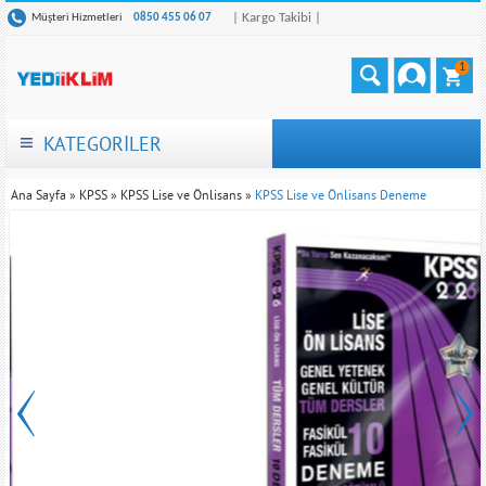
| Kargo Takibi |
Müşteri Hizmetleri
0850 455 06 07
1
KATEGORİLER
Ana Sayfa
»
KPSS
»
KPSS Lise ve Önlisans
»
KPSS Lise ve Önlisans Deneme