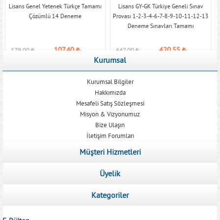
Lisans Genel Yetenek Türkçe Tamamı
Lisans GY-GK Türkiye Geneli Sınav
Çözümlü 14 Deneme
Provası 1-2-3-4-6-7-8-9-10-11-12-13
Deneme Sınavları Tamamı
107,40
₺
420,55
₺
179,00
₺
647,00
₺
Kurumsal
Kurumsal Bilgiler
Hakkımızda
Mesafeli Satış Sözleşmesi
Misyon & Vizyonumuz
Bize Ulaşın
İletişim Forumları
Müşteri Hizmetleri
Üyelik
Kategoriler