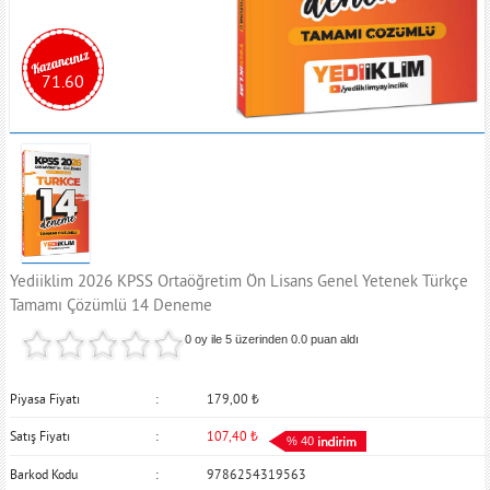
71.60
Yediiklim 2026 KPSS Ortaöğretim Ön Lisans Genel Yetenek Türkçe
Tamamı Çözümlü 14 Deneme
0 oy ile 5 üzerinden
0.0
puan aldı
Piyasa Fiyatı
179,00
₺
Satış Fiyatı
107,40
₺
% 40
Barkod Kodu
9786254319563