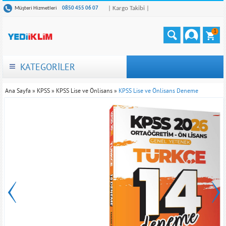
| Kargo Takibi |
Müşteri Hizmetleri
0850 455 06 07
1
KATEGORİLER
Ana Sayfa
»
KPSS
»
KPSS Lise ve Önlisans
»
KPSS Lise ve Önlisans Deneme