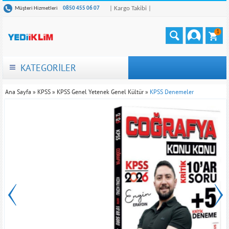
| Kargo Takibi |
Müşteri Hizmetleri
0850 455 06 07
1
KATEGORİLER
Ana Sayfa
»
KPSS
»
KPSS Genel Yetenek Genel Kültür
»
KPSS Denemeler