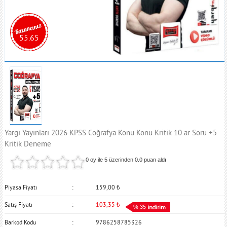
55.65
Yargı Yayınları 2026 KPSS Coğrafya Konu Konu Kritik 10 ar Soru +5
Kritik Deneme
0 oy ile 5 üzerinden
0.0
puan aldı
Piyasa Fiyatı
159,00
₺
Satış Fiyatı
103,35
₺
% 35
Barkod Kodu
9786258785326