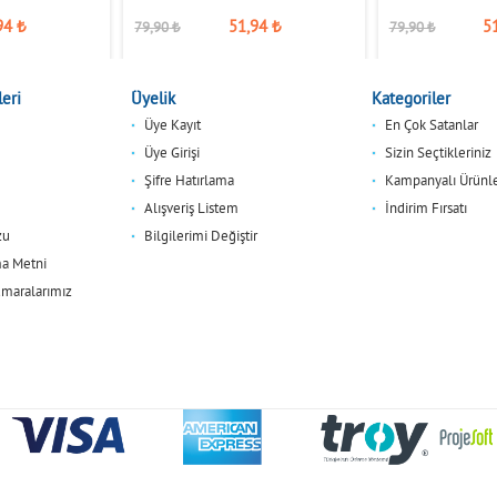
94
₺
51,94
₺
5
79,90
₺
79,90
₺
eri
Üyelik
Kategoriler
Üye Kayıt
En Çok Satanlar
Üye Girişi
Sizin Seçtikleriniz
Şifre Hatırlama
Kampanyalı Ürünl
Alışveriş Listem
İndirim Fırsatı
zu
Bilgilerimi Değiştir
a Metni
maralarımız