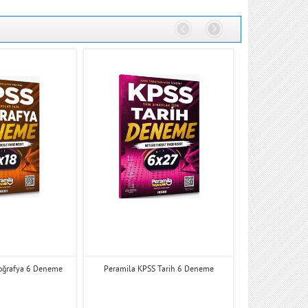
oğrafya 6 Deneme
Peramila KPSS Tarih 6 Deneme
Peramila KPSS