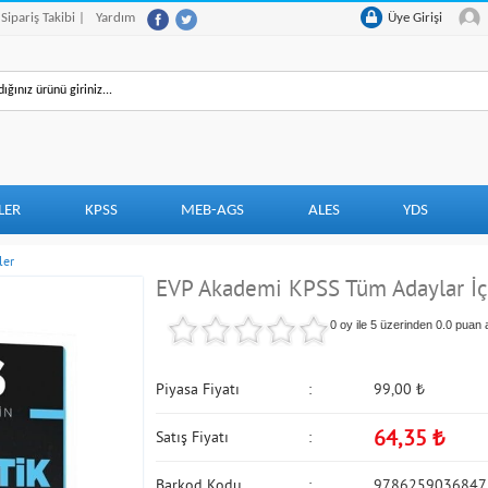
 Sipariş Takibi |
Yardım
Üye Girişi
LER
KPSS
MEB-AGS
ALES
YDS
ler
EVP Akademi KPSS Tüm Adaylar İ
0 oy ile 5 üzerinden
0.0
puan a
Piyasa Fiyatı
99,00
₺
64,35
₺
Satış Fiyatı
Barkod Kodu
9786259036847