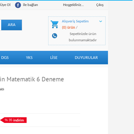
Üye Ol
ile bağlan
Hoşgeldiniz...
Çıkış
Alışveriş Sepetim
(0) ürün
/
Sepetinizde ürün
bulunmamaktadır
DGS
YKS
LİSE
DUYURULAR
çin Matematik 6 Deneme
ldı
% 35