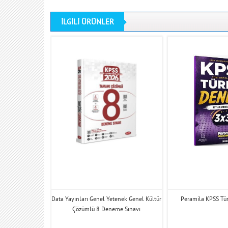
İLGİLİ ÜRÜNLER
İhtiyacın Kadar
Data Yayınları Genel Yetenek Genel Kültür
Peramila KPSS Tü
4 Deneme
Çözümlü 8 Deneme Sınavı