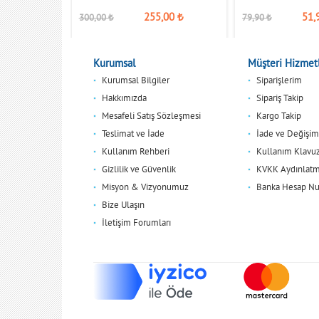
0
₺
255,00
₺
51,
300,00
₺
79,90
₺
Kurumsal
Müşteri Hizmetl
Kurumsal Bilgiler
Siparişlerim
Hakkımızda
Sipariş Takip
Mesafeli Satış Sözleşmesi
Kargo Takip
Teslimat ve İade
İade ve Değişim
Kullanım Rehberi
Kullanım Klavu
Gizlilik ve Güvenlik
KVKK Aydınlatm
Misyon & Vizyonumuz
Banka Hesap Nu
Bize Ulaşın
İletişim Forumları