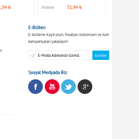
1,94
₺
51,94
₺
79,90
₺
79,90
₺
E-Bülten
E-bültene Kayıt olun, fırsatları indirimleri ve tüm
kampanyaları yakalayın!
er
Sosyal Medyada Biz