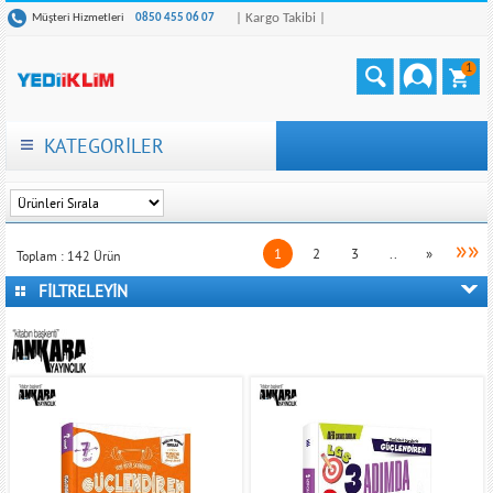
| Kargo Takibi |
Müşteri Hizmetleri
0850 455 06 07
1
KATEGORİLER
»»
1
2
3
..
»
Toplam :
142
Ürün
FİLTRELEYİN