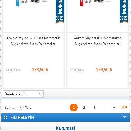
% 15
% 15
Ankara Yayıncılık 7. Sınıf Matematik
Ankara Yayıncılık 7. Sınıf Türkçe
Güçlendiren Branş Denemeleri
Güçlendiren Branş Denemeleri
178,50
₺
178,50
₺
210,00
₺
210,00
₺
»»
1
2
3
..
»
Toplam :
142
Ürün
FİLTRELEYİN
Kurumsal