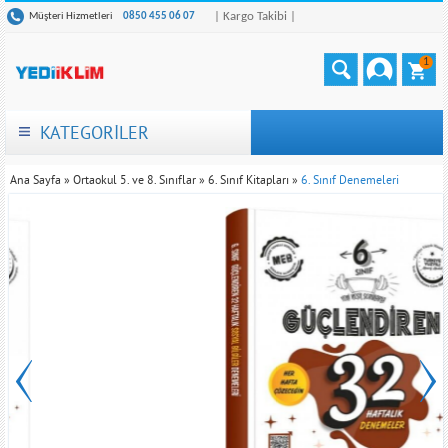
| Kargo Takibi |
Müşteri Hizmetleri
0850 455 06 07
1
KATEGORİLER
Ana Sayfa
»
Ortaokul 5. ve 8. Sınıflar
»
6. Sınıf Kitapları
»
6. Sınıf Denemeleri