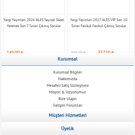
Yargı Yayınları 2026 ALES Sayısal Sözel
Yargı Yayınları 2027 ALES VIP Son 10
Y
Yetenek Son 7 Sınav Çıkmış Sorular
Sınav Fasikül Fasikül Çıkmış Sorular
149,00
₺
357,50
₺
550,00
₺
Kurumsal
Kurumsal Bilgiler
Hakkımızda
Mesafeli Satış Sözleşmesi
Misyon & Vizyonumuz
Bize Ulaşın
İletişim Forumları
Müşteri Hizmetleri
Üyelik