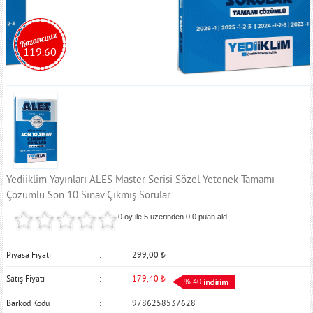
119.60
Yediiklim Yayınları ALES Master Serisi Sözel Yetenek Tamamı
Çözümlü Son 10 Sınav Çıkmış Sorular
0 oy ile 5 üzerinden
0.0
puan aldı
Piyasa Fiyatı
299,00
₺
Satış Fiyatı
179,40
₺
% 40
Barkod Kodu
9786258537628