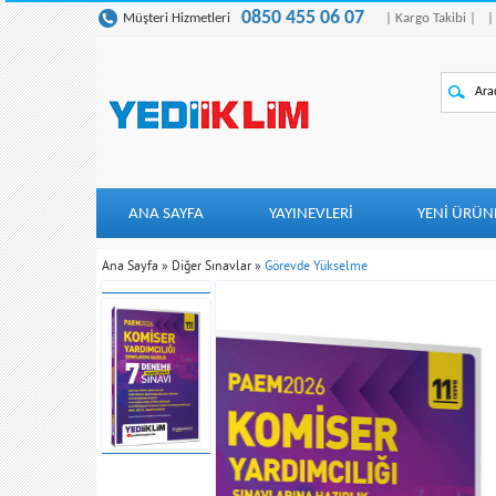
0850 455 06 07
Müşteri Hizmetleri
| Kargo Takibi |
|
ANA SAYFA
YAYINEVLERİ
YENI ÜRÜN
Ana Sayfa
»
Diğer Sınavlar
»
Görevde Yükselme