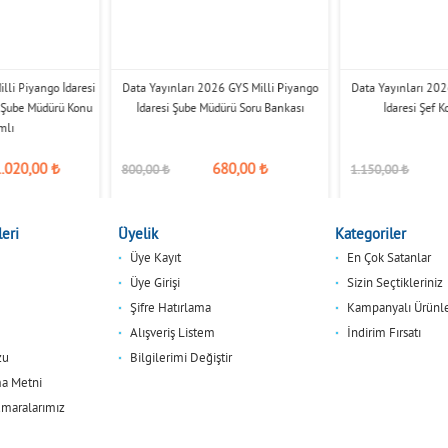
lli Piyango İdaresi
Data Yayınları 2026 GYS Milli Piyango
Data Yayınları 202
 Şube Müdürü Konu
İdaresi Şube Müdürü Soru Bankası
İdaresi Şef 
mlı
1.020,00
₺
680,00
₺
800,00
₺
1.150,00
₺
eri
Üyelik
Kategoriler
Üye Kayıt
En Çok Satanlar
Üye Girişi
Sizin Seçtikleriniz
Şifre Hatırlama
Kampanyalı Ürünl
Alışveriş Listem
İndirim Fırsatı
zu
Bilgilerimi Değiştir
a Metni
maralarımız