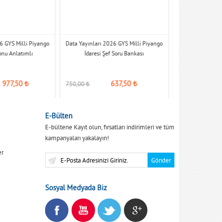
6 GYS Milli Piyango
Data Yayınları 2026 GYS Milli Piyango
Data Yayınları 20
Konu Anlatımlı
İdaresi Şef Soru Bankası
Sor
977,50
₺
637,50
₺
750,00
₺
650,00
₺
E-Bülten
E-bültene Kayıt olun, fırsatları indirimleri ve tüm
kampanyaları yakalayın!
er
Sosyal Medyada Biz