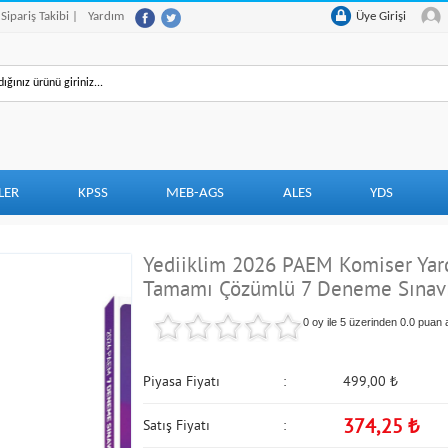
 Sipariş Takibi |
Yardım
Üye Girişi
LER
KPSS
MEB-AGS
ALES
YDS
Yediiklim 2026 PAEM Komiser Yardı
Tamamı Çözümlü 7 Deneme Sınav
0 oy ile 5 üzerinden
0.0
puan a
Piyasa Fiyatı
499,00
₺
374,25
₺
Satış Fiyatı