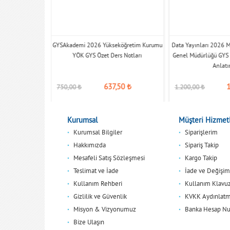
i Piyango İdaresi
GYSAkademi 2026 Yükseköğretim Kurumu
Data Yayınları 2026 Mi
ube Müdürü Konu
YÖK GYS Özet Ders Notları
Genel Müdürlüğü GYS
ı
Anlatı
020,00
₺
637,50
₺
750,00
₺
1.200,00
₺
Kurumsal
Müşteri Hizmetl
Kurumsal Bilgiler
Siparişlerim
Hakkımızda
Sipariş Takip
Mesafeli Satış Sözleşmesi
Kargo Takip
Teslimat ve İade
İade ve Değişim
Kullanım Rehberi
Kullanım Klavu
Gizlilik ve Güvenlik
KVKK Aydınlatm
Misyon & Vizyonumuz
Banka Hesap Nu
Bize Ulaşın