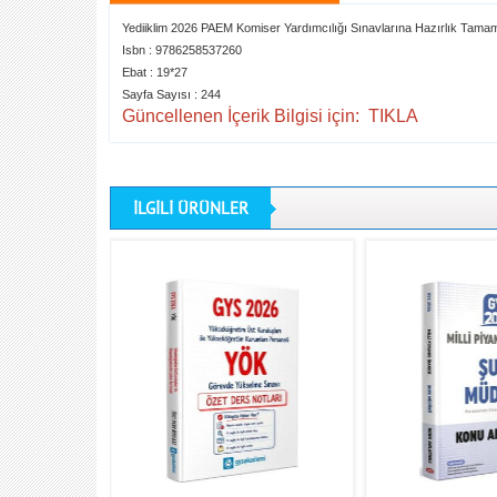
Yediiklim 2026 PAEM Komiser Yardımcılığı Sınavlarına Hazırlık Ta
Isbn : 9786258537260
Ebat : 19*27
Sayfa Sayısı : 244
Güncellenen İçerik Bilgisi için:
TIKLA
İLGİLİ ÜRÜNLER