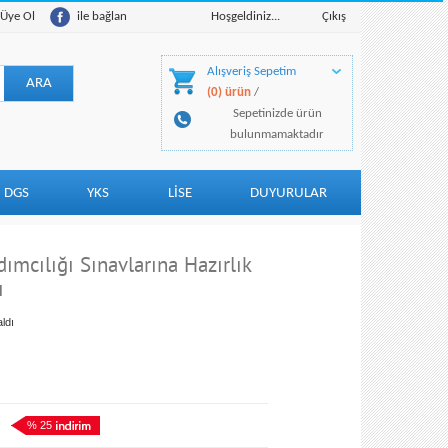
Üye Ol
ile bağlan
Hoşgeldiniz...
Çıkış
Alışveriş Sepetim
(0) ürün
/
Sepetinizde ürün
bulunmamaktadır
DGS
YKS
LİSE
DUYURULAR
mcılığı Sınavlarına Hazırlık
ı
ldı
% 25