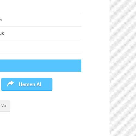
rı
lık