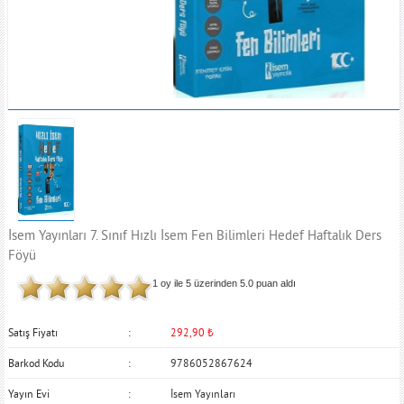
İsem Yayınları 7. Sınıf Hızlı İsem Fen Bilimleri Hedef Haftalık Ders
Föyü
1 oy ile 5 üzerinden
5.0
puan aldı
Satış Fiyatı
292,90
₺
Barkod Kodu
9786052867624
Yayın Evi
İsem Yayınları