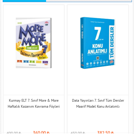
Kurmay ELT 7. Sınıf More & More
Data Yayınları 7. Sınıf Tüm Dersler
Haftalık Kazanım Kavrama Föyleri
Maarif Model Konu Anlatımlı
360,00
₺
382,50
₺
400,00
₺
450,00
₺