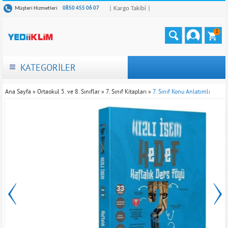
| Kargo Takibi |
Müşteri Hizmetleri
0850 455 06 07
1
KATEGORİLER
Ana Sayfa
»
Ortaokul 5. ve 8. Sınıflar
»
7. Sınıf Kitapları
»
7. Sınıf Konu Anlatımlı