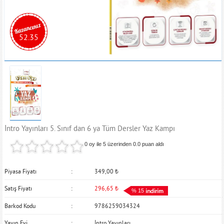
52.35
İntro Yayınları 5. Sınıf dan 6 ya Tüm Dersler Yaz Kampı
0 oy ile 5 üzerinden
0.0
puan aldı
Piyasa Fiyatı
349,00
₺
Satış Fiyatı
296,65
₺
% 15
Barkod Kodu
9786259034324
Yayın Evi
İntro Yayınları