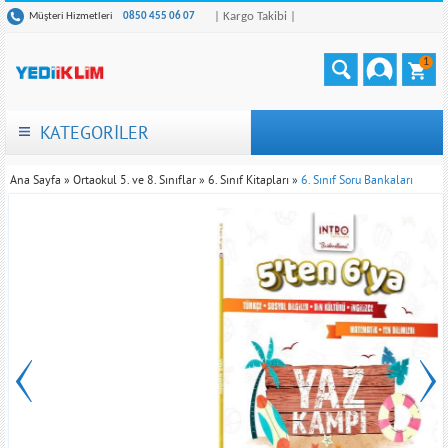
| Kargo Takibi |
Müşteri Hizmetleri
0850 455 06 07
1
KATEGORİLER
Ana Sayfa
»
Ortaokul 5. ve 8. Sınıflar
»
6. Sınıf Kitapları
»
6. Sınıf Soru Bankaları