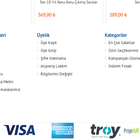
Son 10 Yıl Konu Konu Çıkmış Sorular
Sor
369,00
₺
289,00
₺
eri
Üyelik
Kategoriler
Üye Kayıt
En Çok Satanlar
Üye Girişi
Sizin Seçtikleriniz
Şifre Hatırlama
Kampanyalı Ürünl
Alışveriş Listem
İndirim Fırsatı
zu
Bilgilerimi Değiştir
a Metni
maralarımız