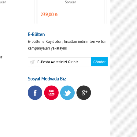
ular
Sorular
ÖSYM Çıkmış S
239,00
₺
350,00
₺
E-Bülten
E-bültene Kayıt olun, fırsatları indirimleri ve tüm
kampanyaları yakalayın!
er
Sosyal Medyada Biz