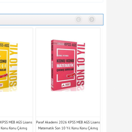
 KPSS MEB AGS Lisans
Paraf Akademi 2026 KPSS MEB AGS Lisans
İnformal Yayınla
l Konu Konu Çıkmış
Matematik Son 10 Yıl Konu Konu Çıkmış
Ortaöğretim Tari