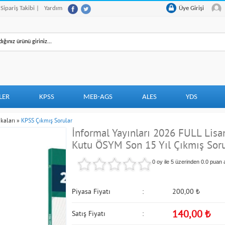
 Sipariş Takibi |
Yardım
Üye Girişi
LER
KPSS
MEB-AGS
ALES
YDS
kaları
»
KPSS Çıkmış Sorular
İnformal Yayınları 2026 FULL Lisa
Kutu ÖSYM Son 15 Yıl Çıkmış Sor
0 oy ile 5 üzerinden
0.0
puan a
Piyasa Fiyatı
200,00
₺
140,00
₺
Satış Fiyatı