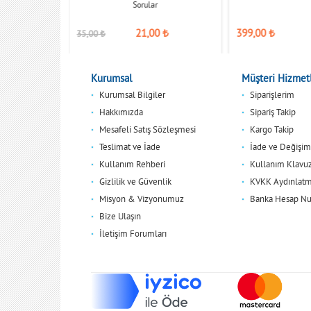
Sorular
21,00
₺
399,00
₺
35,00
₺
Kurumsal
Müşteri Hizmetl
Kurumsal Bilgiler
Siparişlerim
Hakkımızda
Sipariş Takip
Mesafeli Satış Sözleşmesi
Kargo Takip
Teslimat ve İade
İade ve Değişim
Kullanım Rehberi
Kullanım Klavu
Gizlilik ve Güvenlik
KVKK Aydınlatm
Misyon & Vizyonumuz
Banka Hesap Nu
Bize Ulaşın
İletişim Forumları