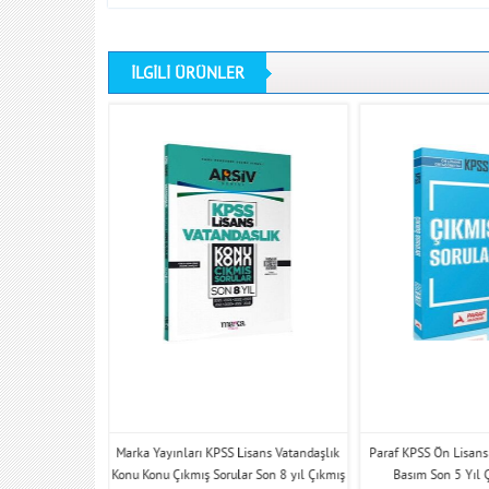
İLGİLİ ÜRÜNLER
rtaöğretim Tıpkı
Marka Yayınları KPSS Lisans Vatandaşlık
Paraf KPSS Ön Lisans
kmış Sorular
Konu Konu Çıkmış Sorular Son 8 yıl Çıkmış
Basım Son 5 Yıl 