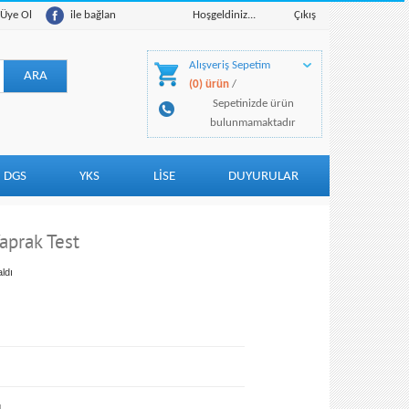
Üye Ol
ile bağlan
Hoşgeldiniz...
Çıkış
Alışveriş Sepetim
(0) ürün
/
Sepetinizde ürün
bulunmamaktadır
DGS
YKS
LİSE
DUYURULAR
Yaprak Test
ldı
ı