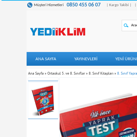
0850 455 06 07
Müşteri Hizmetleri
| Kargo Takibi |
|
ANA SAYFA
YAYINEVLERİ
YENI ÜRÜN
Ana Sayfa
»
Ortaokul 5. ve 8. Sınıflar
»
8. Sınıf Kitapları
»
8. Sınıf Yapr