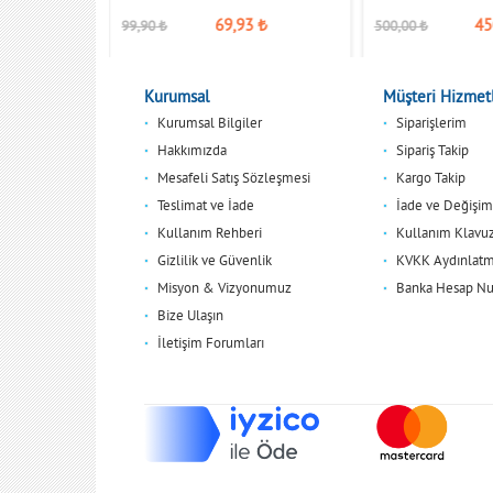
,00
₺
69,93
₺
45
99,90
₺
500,00
₺
Kurumsal
Müşteri Hizmetl
Kurumsal Bilgiler
Siparişlerim
Hakkımızda
Sipariş Takip
Mesafeli Satış Sözleşmesi
Kargo Takip
Teslimat ve İade
İade ve Değişim
Kullanım Rehberi
Kullanım Klavu
Gizlilik ve Güvenlik
KVKK Aydınlatm
Misyon & Vizyonumuz
Banka Hesap Nu
Bize Ulaşın
İletişim Forumları