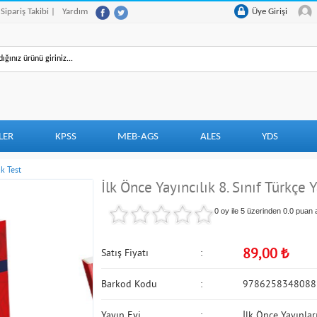
 Sipariş Takibi |
Yardım
Üye Girişi
LER
KPSS
MEB-AGS
ALES
YDS
ak Test
İlk Önce Yayıncılık 8. Sınıf Türkçe 
0 oy ile 5 üzerinden
0.0
puan a
89,00
₺
Satış Fiyatı
Barkod Kodu
9786258348088
Yayın Evi
İlk Önce Yayınlar