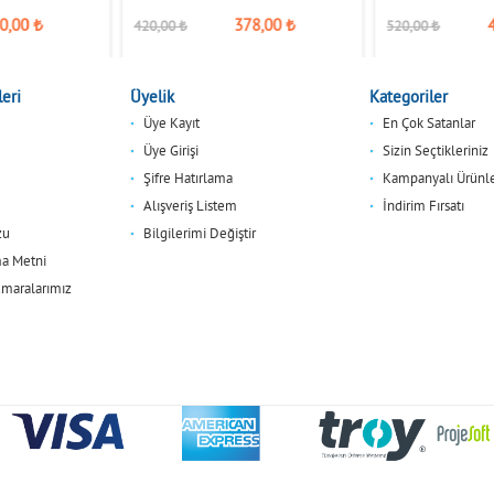
0,00
₺
378,00
₺
420,00
₺
520,00
₺
eri
Üyelik
Kategoriler
Üye Kayıt
En Çok Satanlar
Üye Girişi
Sizin Seçtikleriniz
Şifre Hatırlama
Kampanyalı Ürünl
Alışveriş Listem
İndirim Fırsatı
zu
Bilgilerimi Değiştir
a Metni
maralarımız