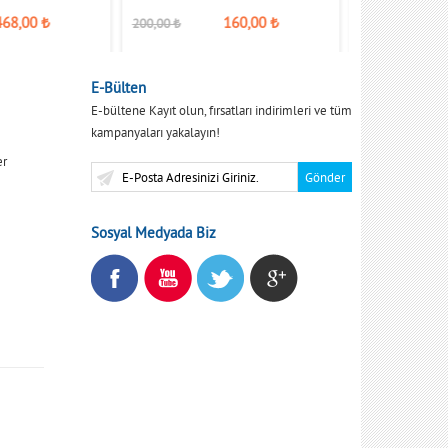
468,00
₺
160,00
₺
200,00
₺
110,00
₺
E-Bülten
E-bültene Kayıt olun, fırsatları indirimleri ve tüm
kampanyaları yakalayın!
er
Sosyal Medyada Biz