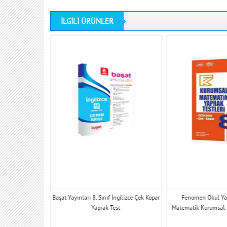
İLGİLİ ÜRÜNLER
arı 8. Sınıf
Başat Yayınları 8. Sınıf İngilizce Çek Kopar
Fenomen Okul Yayı
Yaprak Testleri
Yaprak Test
Matematik Kurumsal F