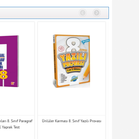
arı 8. Sınıf Paragraf
Ünlüler Karması 8. Sınıf Yazılı Provası
Özdebir Yayınları 
 Yaprak Test
Ahlak Bilg