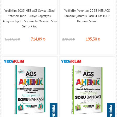
Yediiklim 2025 MEB AGS Sayısal Sözel
Yediiklim Yayınları 2025 MEB AGS
Yetenek Tarih Türkiye Coğrafyası
Tamamı Çözümlü Fasikül Fasikül 7
Anayasa Eğitim Sistemi ile Mevzuatı Soru
Deneme Sınavı
Seti 3 Kitap
714,89
₺
195,30
₺
1.067,00
₺
279,00
₺