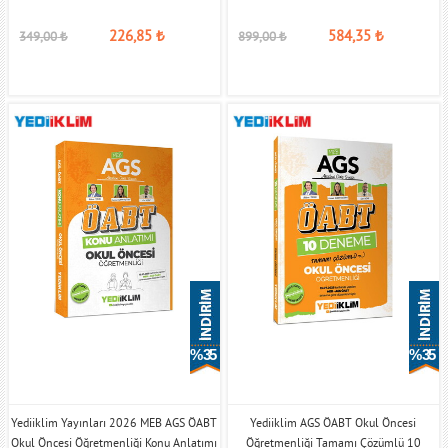
226,85
₺
584,35
₺
349,00
₺
899,00
₺
% 35
% 35
Yediiklim Yayınları 2026 MEB AGS ÖABT
Yediiklim AGS ÖABT Okul Öncesi
Okul Öncesi Öğretmenliği Konu Anlatımı
Öğretmenliği Tamamı Çözümlü 10