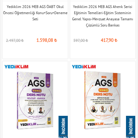
Yediiklim 2026 MEB AGS ÖABT Okul
Yediiklim 2026 MEB AGS Ahenk Serisi
Öncesi Öğretmenliği Konu+Soru+Deneme
Eğitimin Temelleri-Eğitim Sisteminin
Seti
Genel Yapısı-Mevzuat Anayasa Tamamı
Çözümlü Soru Bankas
1.598,08
₺
417,90
₺
2.497,00
₺
597,00
₺