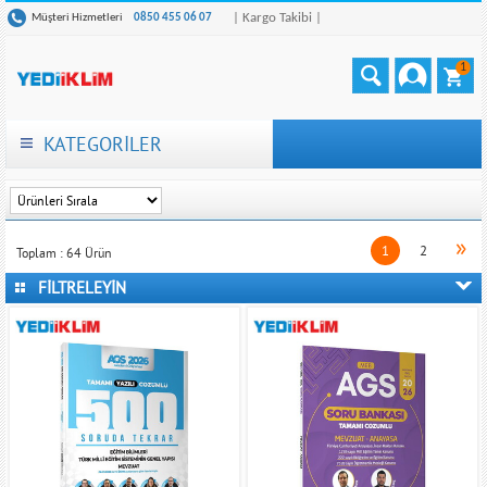
| Kargo Takibi |
Müşteri Hizmetleri
0850 455 06 07
1
KATEGORİLER
»
1
2
Toplam :
64
Ürün
FİLTRELEYİN