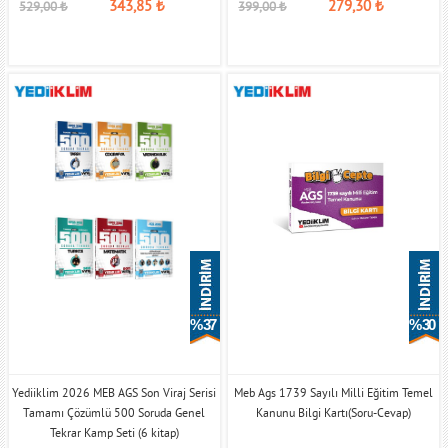
343,85
₺
279,30
₺
529,00
₺
399,00
₺
% 37
% 30
Yediiklim 2026 MEB AGS Son Viraj Serisi
Meb Ags 1739 Sayılı Milli Eğitim Temel
Tamamı Çözümlü 500 Soruda Genel
Kanunu Bilgi Kartı(Soru-Cevap)
Tekrar Kamp Seti (6 kitap)