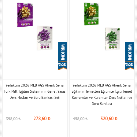
% 30
% 30
Yediiklim 2026 MEB AGS Ahenk Serisi
Yediiklim 2026 MEB AGS Ahenk Serisi
Türk Milli Eğitim Sisteminin Genel Yapısı
Eğitimin Temelleri Eğitimle İlgili Temel
Ders Notları ve Soru Bankası Seti
Kavramlar ve Kuramlar Ders Notları ve
Soru Bankası
278,60
₺
320,60
₺
398,00
₺
458,00
₺