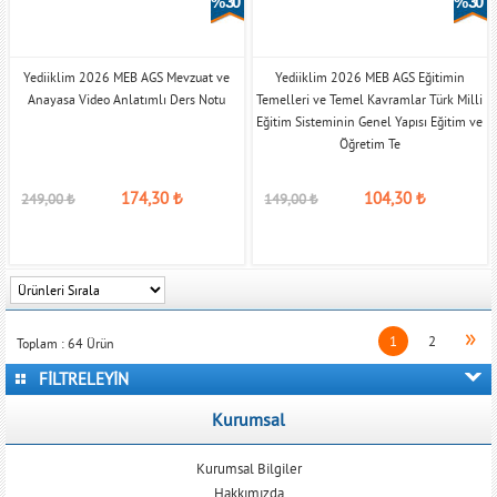
% 30
% 30
Yediiklim 2026 MEB AGS Mevzuat ve
Yediiklim 2026 MEB AGS Eğitimin
Anayasa Video Anlatımlı Ders Notu
Temelleri ve Temel Kavramlar Türk Milli
Eğitim Sisteminin Genel Yapısı Eğitim ve
Öğretim Te
174,30
₺
104,30
₺
249,00
₺
149,00
₺
»
1
2
Toplam :
64
Ürün
FİLTRELEYİN
Kurumsal
Kurumsal Bilgiler
Hakkımızda