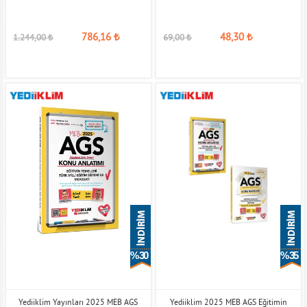
786,16
₺
48,30
₺
1.244,00
₺
69,00
₺
% 30
% 35
Yediiklim Yayınları 2025 MEB AGS
Yediiklim 2025 MEB AGS Eğitimin