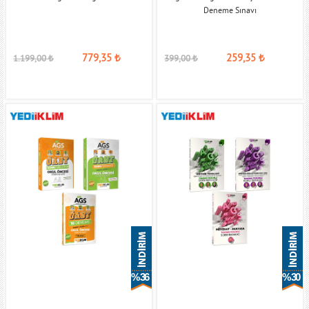
Deneme Sınavı
779,35
₺
259,35
₺
1.199,00
₺
399,00
₺
% 36
% 30