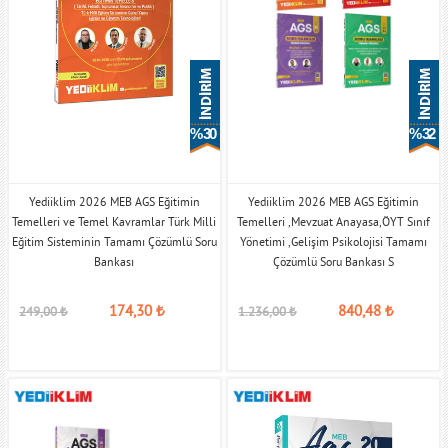
% 30
% 32
Yediiklim 2026 MEB AGS Eğitimin
Yediiklim 2026 MEB AGS Eğitimin
Temelleri ve Temel Kavramlar Türk Milli
Temelleri ,Mevzuat Anayasa,ÖYT Sınıf
Eğitim Sisteminin Tamamı Çözümlü Soru
Yönetimi ,Gelişim Psikolojisi Tamamı
Bankası
Çözümlü Soru Bankası S
174,30
₺
840,48
₺
249,00
₺
1.236,00
₺