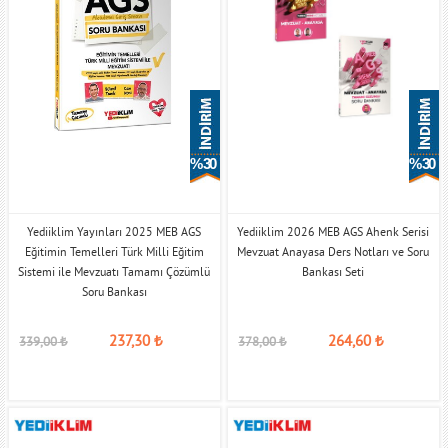
% 30
% 30
Yediiklim Yayınları 2025 MEB AGS
Yediiklim 2026 MEB AGS Ahenk Serisi
Eğitimin Temelleri Türk Milli Eğitim
Mevzuat Anayasa Ders Notları ve Soru
Sistemi ile Mevzuatı Tamamı Çözümlü
Bankası Seti
Soru Bankası
237,30
₺
264,60
₺
339,00
₺
378,00
₺