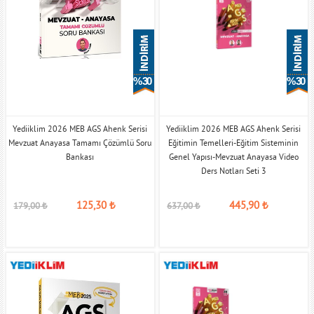
% 30
% 30
Yediiklim 2026 MEB AGS Ahenk Serisi
Yediiklim 2026 MEB AGS Ahenk Serisi
Mevzuat Anayasa Tamamı Çözümlü Soru
Eğitimin Temelleri-Eğitim Sisteminin
Bankası
Genel Yapısı-Mevzuat Anayasa Video
Ders Notları Seti 3
125,30
₺
445,90
₺
179,00
₺
637,00
₺