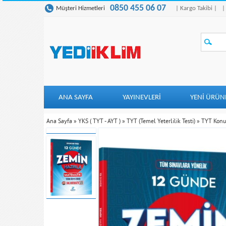
0850 455 06 07
Müşteri Hizmetleri
| Kargo Takibi |
|
ANA SAYFA
YAYINEVLERİ
YENI ÜRÜN
Ana Sayfa
»
YKS ( TYT - AYT )
»
TYT (Temel Yeterlilik Testi)
»
TYT Konu 