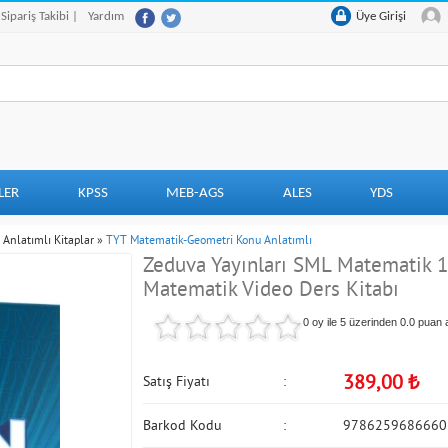
 Sipariş Takibi |
Yardım
Üye Girişi
LER
KPSS
MEB-AGS
ALES
YDS
Anlatımlı Kitaplar
»
TYT Matematik-Geometri Konu Anlatımlı
Zeduva Yayınları SML Matematik 
Matematik Video Ders Kitabı
0 oy ile 5 üzerinden
0.0
puan a
389,00
₺
Satış Fiyatı
Barkod Kodu
9786259686660