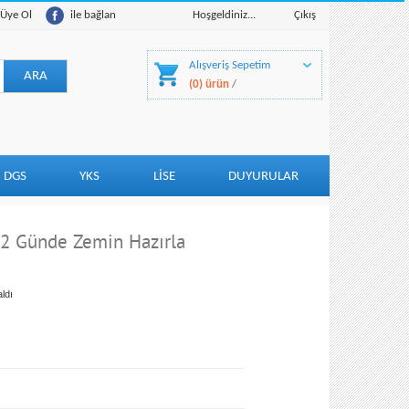
Üye Ol
ile bağlan
Hoşgeldiniz...
Çıkış
Alışveriş Sepetim
(0) ürün
/
DGS
YKS
LİSE
DUYURULAR
12 Günde Zemin Hazırla
ldı