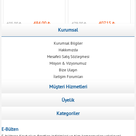
484,00
₺
407,15
₺
605,00
₺
479,00
₺
Kurumsal
Kurumsal Bilgiler
Hakkımızda
Mesafeli Satış Sözleşmesi
Misyon & Vizyonumuz
Bize Ulaşın
İletişim Forumları
Müşteri Hizmetleri
Üyelik
Kategoriler
E-Bülten
E-bültene Kayıt olun, fırsatları indirimleri ve tüm kampanyaları yakalayın!