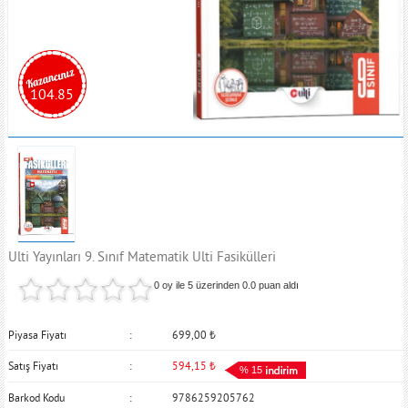
104.85
Ulti Yayınları 9. Sınıf Matematik Ulti Fasikülleri
0 oy ile 5 üzerinden
0.0
puan aldı
Piyasa Fiyatı
699,00
₺
Satış Fiyatı
594,15
₺
% 15
Barkod Kodu
9786259205762