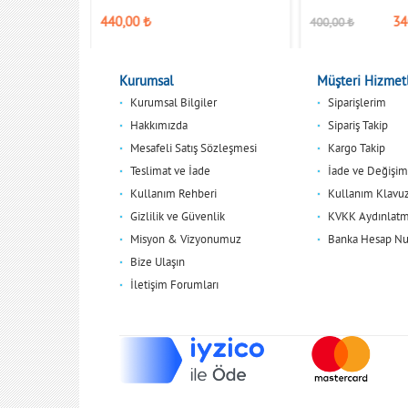
,00
₺
440,00
₺
34
400,00
₺
Kurumsal
Müşteri Hizmetl
Kurumsal Bilgiler
Siparişlerim
Hakkımızda
Sipariş Takip
Mesafeli Satış Sözleşmesi
Kargo Takip
Teslimat ve İade
İade ve Değişim
Kullanım Rehberi
Kullanım Klavu
Gizlilik ve Güvenlik
KVKK Aydınlatm
Misyon & Vizyonumuz
Banka Hesap Nu
Bize Ulaşın
İletişim Forumları