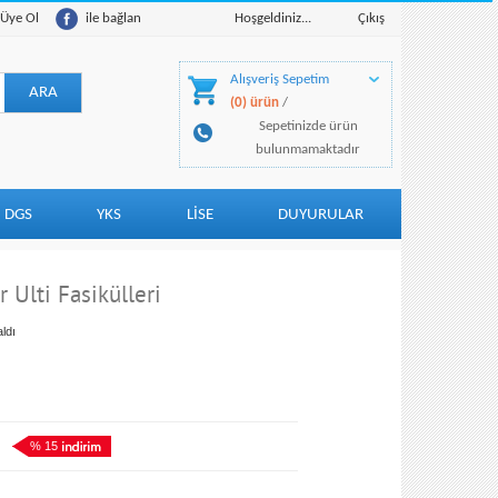
Üye Ol
ile bağlan
Hoşgeldiniz...
Çıkış
Alışveriş Sepetim
(0) ürün
/
Sepetinizde ürün
bulunmamaktadır
DGS
YKS
LİSE
DUYURULAR
er Ulti Fasikülleri
ldı
% 15