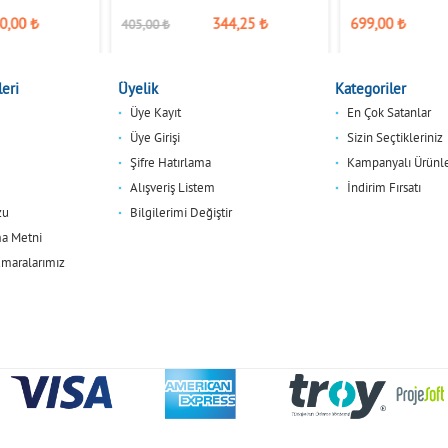
0,00
₺
344,25
₺
699,00
₺
405,00
₺
eri
Üyelik
Kategoriler
Üye Kayıt
En Çok Satanlar
Üye Girişi
Sizin Seçtikleriniz
Şifre Hatırlama
Kampanyalı Ürünl
Alışveriş Listem
İndirim Fırsatı
zu
Bilgilerimi Değiştir
a Metni
maralarımız