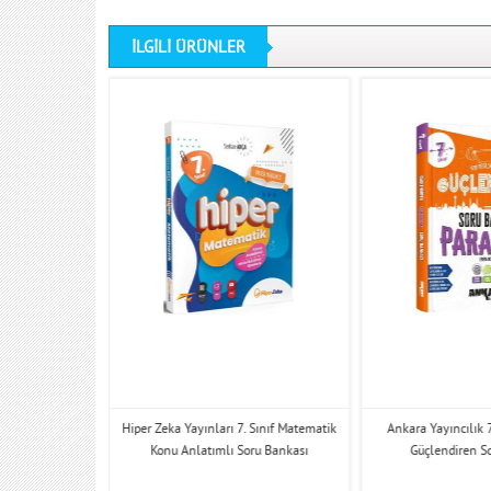
İLGİLİ ÜRÜNLER
Sınıf Paragraf
Hiper Zeka Yayınları 7. Sınıf Matematik
Ankara Yayıncılık 7
u Bankası
Konu Anlatımlı Soru Bankası
Güçlendiren S