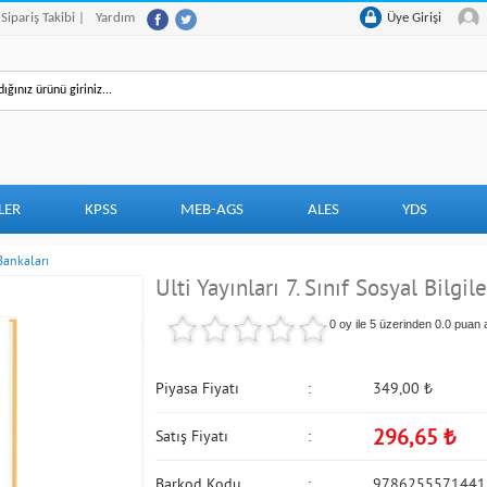
 Sipariş Takibi |
Yardım
Üye Girişi
LER
KPSS
MEB-AGS
ALES
YDS
 Bankaları
Ulti Yayınları 7. Sınıf Sosyal Bilgil
0 oy ile 5 üzerinden
0.0
puan a
Piyasa Fiyatı
349,00
₺
296,65
₺
Satış Fiyatı
Barkod Kodu
9786255571441