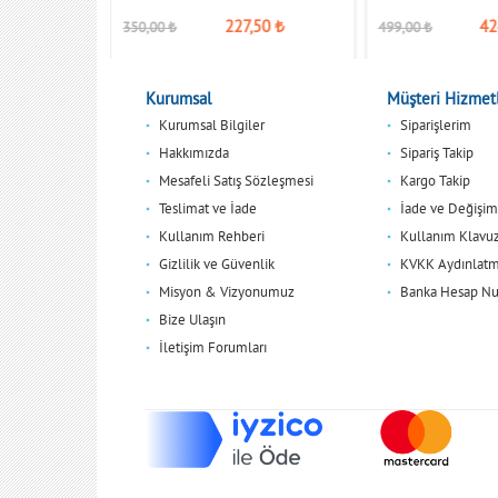
,15
₺
227,50
₺
42
350,00
₺
499,00
₺
Kurumsal
Müşteri Hizmetl
Kurumsal Bilgiler
Siparişlerim
Hakkımızda
Sipariş Takip
Mesafeli Satış Sözleşmesi
Kargo Takip
Teslimat ve İade
İade ve Değişim
Kullanım Rehberi
Kullanım Klavu
Gizlilik ve Güvenlik
KVKK Aydınlatm
Misyon & Vizyonumuz
Banka Hesap Nu
Bize Ulaşın
İletişim Forumları