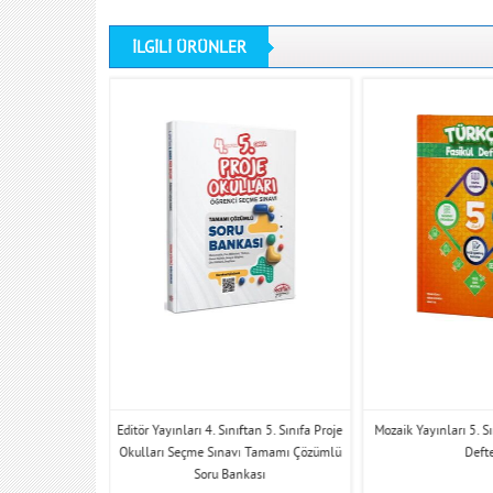
İLGİLİ ÜRÜNLER
f Türkçe Fasikül
Editör Yayınları 4. Sınıftan 5. Sınıfa Proje
Mozaik Yayınları 5. S
Okulları Seçme Sınavı Tamamı Çözümlü
Deft
Soru Bankası