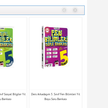
ıf Sosyal Bilgiler Yıl
Ders Arkadaşım 5. Sınıf Fen Bilimleri Yıl
Ders Arkadaşım 5.
u Bankası
Boyu Soru Bankası
Sor