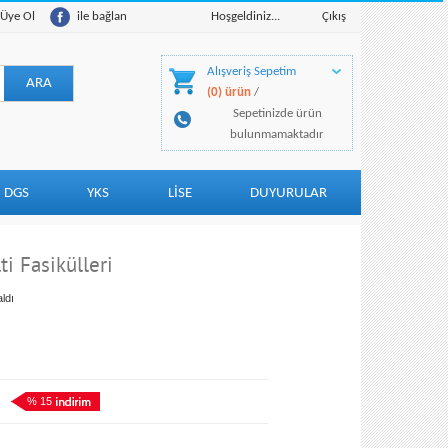
Üye Ol
ile bağlan
Hoşgeldiniz...
Çıkış
Alışveriş Sepetim
(0) ürün
/
Sepetinizde ürün
bulunmamaktadır
DGS
YKS
LİSE
DUYURULAR
ti Fasikülleri
ldı
% 15