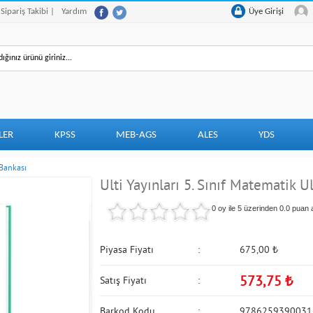
 Sipariş Takibi |
Yardım
Üye Girişi
LER
KPSS
MEB-AGS
ALES
YDS
 Bankası
Ulti Yayınları 5. Sınıf Matematik Ul
0 oy ile 5 üzerinden
0.0
puan a
Piyasa Fiyatı
675,00
₺
573,75
₺
Satış Fiyatı
Barkod Kodu
9786259390031