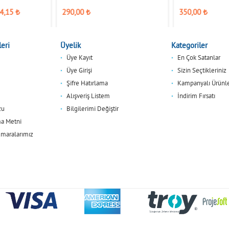
4,15
₺
290,00
₺
350,00
₺
eri
Üyelik
Kategoriler
Üye Kayıt
En Çok Satanlar
Üye Girişi
Sizin Seçtikleriniz
Şifre Hatırlama
Kampanyalı Ürünl
Alışveriş Listem
İndirim Fırsatı
zu
Bilgilerimi Değiştir
a Metni
maralarımız