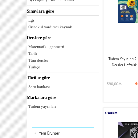
Tyt biyoloji soru bankaları
Sınavlara göre
Tyt fizik soru bankaları
Tyt kimya soru bankaları
Lgs
Tyt tarih soru bankaları
Ortaokul yardımcı kaynak
Derslere göre
Matematik - geometri
Tarih
Tudem Yayınları 2.
Tüm dersler
Dersler Haftalı
Türkçe
Türüne göre
4
590,00
₺
Soru bankası
Markalara göre
Tudem yayınları
Kategoriler
Yeni Ürünler