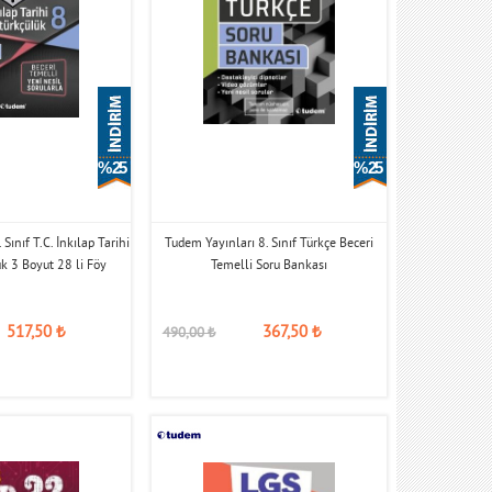
% 25
% 25
Sınıf T.C. İnkılap Tarihi
Tudem Yayınları 8. Sınıf Türkçe Beceri
k 3 Boyut 28 li Föy
Temelli Soru Bankası
517,50
₺
367,50
₺
490,00
₺