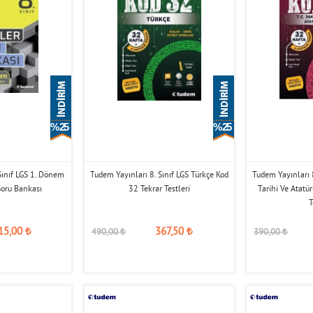
% 25
% 25
Sınıf LGS 1. Dönem
Tudem Yayınları 8. Sınıf LGS Türkçe Kod
Tudem Yayınları 8
Soru Bankası
32 Tekrar Testleri
Tarihi Ve Atatü
T
15,00
₺
367,50
₺
490,00
₺
390,00
₺