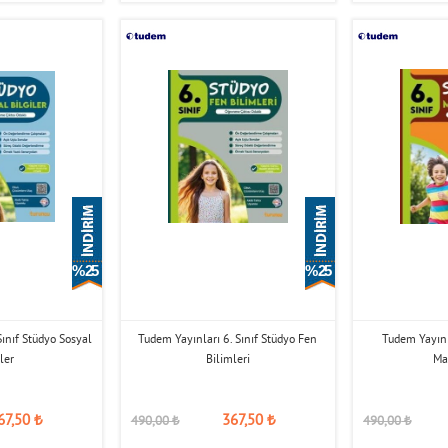
% 25
% 25
Sınıf Stüdyo Sosyal
Tudem Yayınları 6. Sınıf Stüdyo Fen
Tudem Yayınla
ler
Bilimleri
Ma
67,50
₺
367,50
₺
490,00
₺
490,00
₺