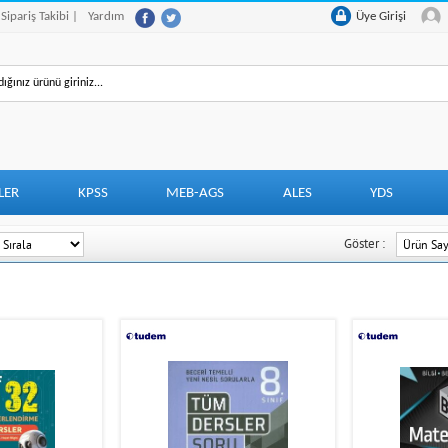
 Sipariş Takibi |
Yardım
Üye Girişi
LER
KPSS
MEB-AGS
ALES
YDS
Göster :