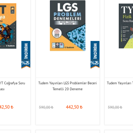
% 25
% 25
YT Coğrafya Soru
Tudem Yayınları LGS Problemler Beceri
Tudem Yayınları 
ası
Temelli 20 Deneme
42,50
₺
442,50
₺
590,00
₺
590,00
₺