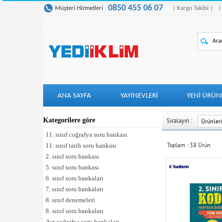
0850 455 06 07
Müşteri Hizmetleri
| Kargo Takibi |
|
ANA SAYFA
YAYINEVLERİ
YENI ÜRÜN
Kategorilere göre
Sıralayın :
11. sınıf coğrafya soru bankası
Toplam :
38
Ürün
11. sınıf tarih soru bankası
2. sınıf soru bankası
5. sınıf soru bankası
6. sınıf soru bankaları
7. sınıf soru bankaları
8. sınıf denemeleri
8. sınıf soru bankaları
Ayt coğrafya soru bankaları