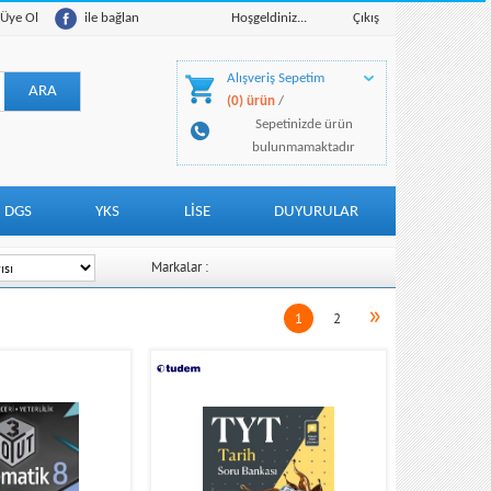
Üye Ol
ile bağlan
Hoşgeldiniz...
Çıkış
Alışveriş Sepetim
(0) ürün
/
Sepetinizde ürün
bulunmamaktadır
DGS
YKS
LİSE
DUYURULAR
Markalar :
»
1
2