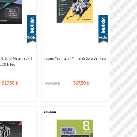
% 25
% 25
 8. Sınıf Matematik 3
Tudem Yayınları TYT Tarih Soru Bankası
 28 li Föy
517,50
₺
367,50
₺
490,00
₺