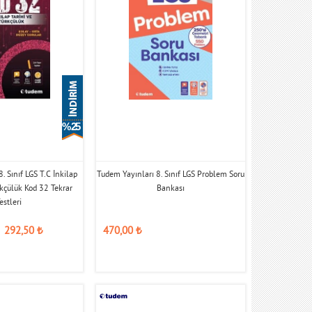
% 25
. Sınıf LGS T.C İnkilap
Tudem Yayınları 8. Sınıf LGS Problem Soru
rkçülük Kod 32 Tekrar
Bankası
estleri
292,50
₺
470,00
₺