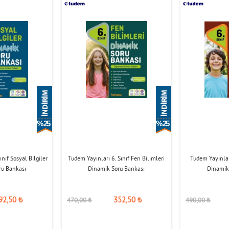
% 25
% 25
ınıf Sosyal Bilgiler
Tudem Yayınları 6. Sınıf Fen Bilimleri
Tudem Yayınlar
ru Bankası
Dinamik Soru Bankası
Dinamik
92,50
₺
352,50
₺
470,00
₺
490,00
₺