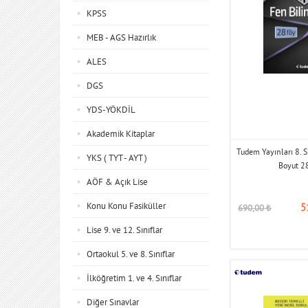
KPSS
MEB - AGS Hazırlık
ALES
DGS
YDS-YÖKDİL
Akademik Kitaplar
Tudem Yayınları 8. S
YKS ( TYT - AYT )
Boyut 28
AÖF & Açık Lise
Konu Konu Fasiküller
5
690,00
₺
Lise 9. ve 12. Sınıflar
Ortaokul 5. ve 8. Sınıflar
İlköğretim 1. ve 4. Sınıflar
Diğer Sınavlar