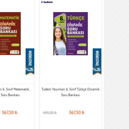
% 25
% 25
ı 6. Sınıf Matematik
Tudem Yayınları 6. Sınıf Türkçe Dinamik
 Soru Bankası
Soru Bankası
367,50
₺
367,50
₺
490,00
₺