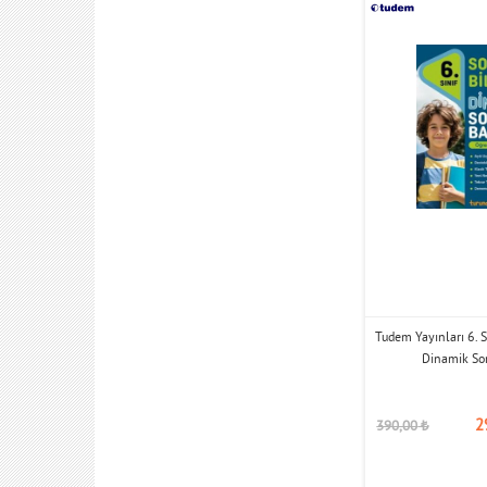
Tudem Yayınları 6. S
Dinamik So
2
390,00
₺