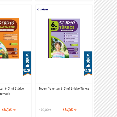
% 25
% 25
rı 6. Sınıf Stüdyo
Tudem Yayınları 6. Sınıf Stüdyo Türkçe
tematik
367,50
₺
367,50
₺
490,00
₺