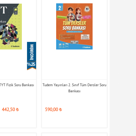
% 25
TYT Fizik Soru Bankası
Tudem Yayınları 2. Sınıf Tüm Dersler Soru
Bankası
442,50
₺
590,00
₺