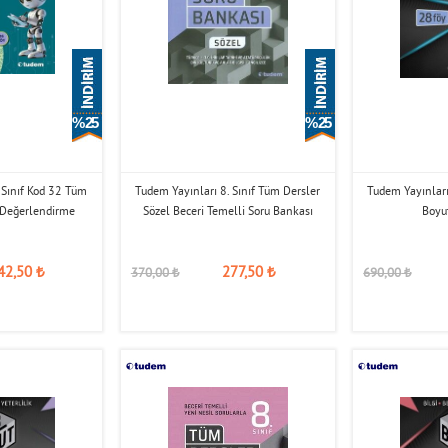
% 25
% 25
 Sınıf Kod 32 Tüm
Tudem Yayınları 8. Sınıf Tüm Dersler
Tudem Yayınları
k Değerlendirme
Sözel Beceri Temelli Soru Bankası
Boyut
42,50
₺
277,50
₺
370,00
₺
690,00
₺