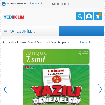
| Kargo Takibi |
Müşteri Hizmetleri
0850 455 06 07
1
KATEGORİLER
Ana Sayfa
»
Ortaokul 5. ve 8. Sınıflar
»
7. Sınıf Kitapları
»
7. Sınıf Denemeleri