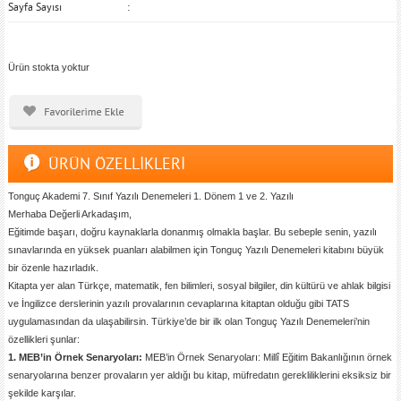
Sayfa Sayısı
Ürün stokta yoktur
ÜRÜN ÖZELLİKLERİ
Tonguç Akademi 7. Sınıf Yazılı Denemeleri 1. Dönem 1 ve 2. Yazılı
Merhaba Değerli Arkadaşım,
Eğitimde başarı, doğru kaynaklarla donanmış olmakla başlar. Bu sebeple senin, yazılı
sınavlarında en yüksek puanları alabilmen için Tonguç Yazılı Denemeleri kitabını büyük
bir özenle hazırladık.
Kitapta yer alan Türkçe, matematik, fen bilimleri, sosyal bilgiler, din kültürü ve ahlak bilgisi
ve İngilizce derslerinin yazılı provalarının cevaplarına kitaptan olduğu gibi TATS
uygulamasından da ulaşabilirsin. Türkiye’de bir ilk olan Tonguç Yazılı Denemeleri’nin
özellikleri şunlar:
1. MEB’in Örnek Senaryoları:
MEB’in Örnek Senaryoları: Millî Eğitim Bakanlığının örnek
senaryolarına benzer provaların yer aldığı bu kitap, müfredatın gerekliliklerini eksiksiz bir
şekilde karşılar.