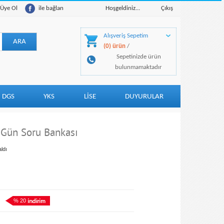
Üye Ol
ile bağlan
Hoşgeldiniz...
Çıkış
Alışveriş Sepetim
(0) ürün
/
Sepetinizde ürün
bulunmamaktadır
DGS
YKS
LİSE
DUYURULAR
n Gün Soru Bankası
ldı
% 20