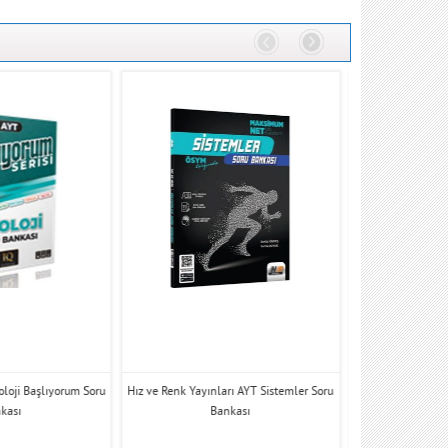
oloji Başlıyorum Soru
Hız ve Renk Yayınları AYT Sistemler Soru
Zeduva Yayınları
kası
Bankası
Kitap 3 Ka