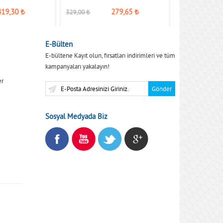
419,30
₺
279,65
₺
469,00
₺
329,00
₺
E-Bülten
E-bültene Kayıt olun, fırsatları indirimleri ve tüm
kampanyaları yakalayın!
er
Sosyal Medyada Biz