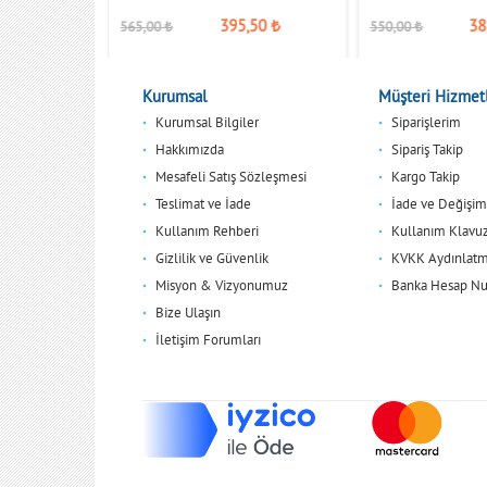
,00
₺
395,50
₺
38
565,00
₺
550,00
₺
Kurumsal
Müşteri Hizmetl
Kurumsal Bilgiler
Siparişlerim
Hakkımızda
Sipariş Takip
Mesafeli Satış Sözleşmesi
Kargo Takip
Teslimat ve İade
İade ve Değişim
Kullanım Rehberi
Kullanım Klavu
Gizlilik ve Güvenlik
KVKK Aydınlatm
Misyon & Vizyonumuz
Banka Hesap Nu
Bize Ulaşın
İletişim Forumları