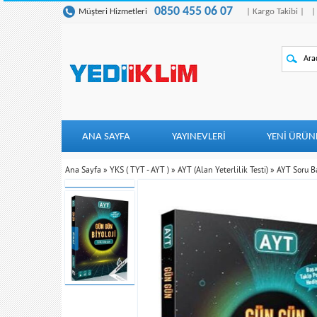
0850 455 06 07
Müşteri Hizmetleri
| Kargo Takibi |
|
ANA SAYFA
YAYINEVLERİ
YENI ÜRÜN
Ana Sayfa
»
YKS ( TYT - AYT )
»
AYT (Alan Yeterlilik Testi)
»
AYT Soru B