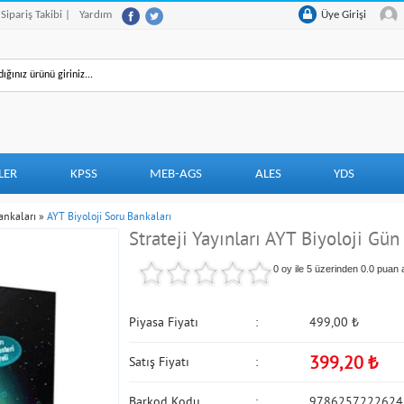
 Sipariş Takibi |
Yardım
Üye Girişi
LER
KPSS
MEB-AGS
ALES
YDS
ankaları
»
AYT Biyoloji Soru Bankaları
Strateji Yayınları AYT Biyoloji Gü
0 oy ile 5 üzerinden
0.0
puan a
Piyasa Fiyatı
499,00
₺
399,20
₺
Satış Fiyatı
Barkod Kodu
9786257222624