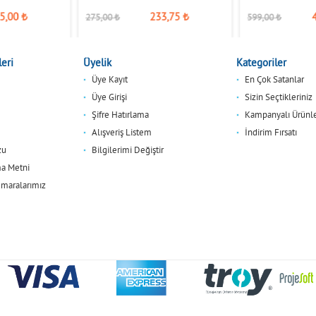
5,00
₺
233,75
₺
275,00
₺
599,00
₺
eri
Üyelik
Kategoriler
Üye Kayıt
En Çok Satanlar
Üye Girişi
Sizin Seçtikleriniz
Şifre Hatırlama
Kampanyalı Ürünl
Alışveriş Listem
İndirim Fırsatı
zu
Bilgilerimi Değiştir
a Metni
maralarımız