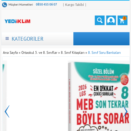
| Kargo Takibi |
Müşteri Hizmetleri
0850 455 06 07
1
KATEGORİLER
Ana Sayfa
»
Ortaokul 5. ve 8. Sınıflar
»
8. Sınıf Kitapları
»
8. Sınıf Soru Bankaları