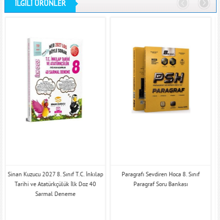
İLGİLİ ÜRÜNLER
Sinan Kuzucu 2027 8. Sınıf T.C. İnkılap
Paragrafı Sevdiren Hoca 8. Sınıf
H
Tarihi ve Atatürkçülük İlk Doz 40
Paragraf Soru Bankası
Sarmal Deneme