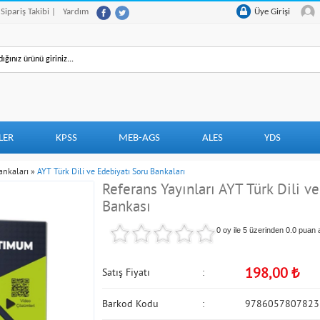
 Sipariş Takibi |
Yardım
Üye Girişi
LER
KPSS
MEB-AGS
ALES
YDS
ankaları
»
AYT Türk Dili ve Edebiyatı Soru Bankaları
Referans Yayınları AYT Türk Dili 
Bankası
0 oy ile 5 üzerinden
0.0
puan a
198,00
₺
Satış Fiyatı
Barkod Kodu
9786057807823