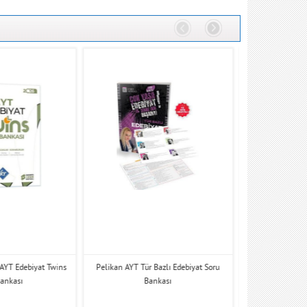
AYT Edebiyat Twins
Pelikan AYT Tür Bazlı Edebiyat Soru
Hız ve Renk AYT 
Bankası
Bankası