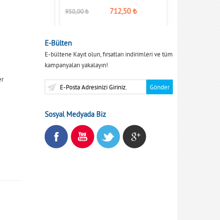
712,50
₺
950,00
₺
629,00
₺
E-Bülten
E-bültene Kayıt olun, fırsatları indirimleri ve tüm
kampanyaları yakalayın!
er
Sosyal Medyada Biz