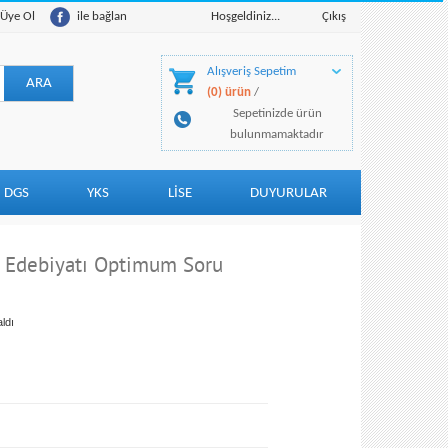
Üye Ol
ile bağlan
Hoşgeldiniz...
Çıkış
Alışveriş Sepetim
(0) ürün
/
Sepetinizde ürün
bulunmamaktadır
DGS
YKS
LİSE
DUYURULAR
ve Edebiyatı Optimum Soru
ldı