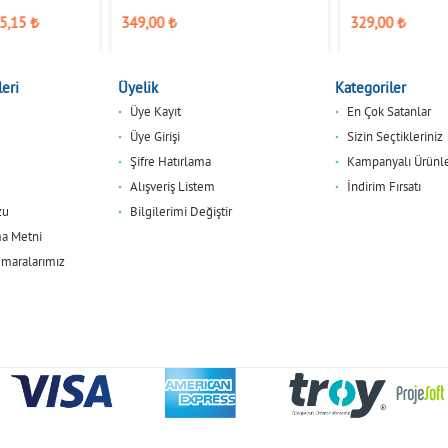
5,15
₺
349,00
₺
329,00
₺
eri
Üyelik
Kategoriler
Üye Kayıt
En Çok Satanlar
Üye Girişi
Sizin Seçtikleriniz
Şifre Hatırlama
Kampanyalı Ürünl
Alışveriş Listem
İndirim Fırsatı
zu
Bilgilerimi Değiştir
a Metni
maralarımız