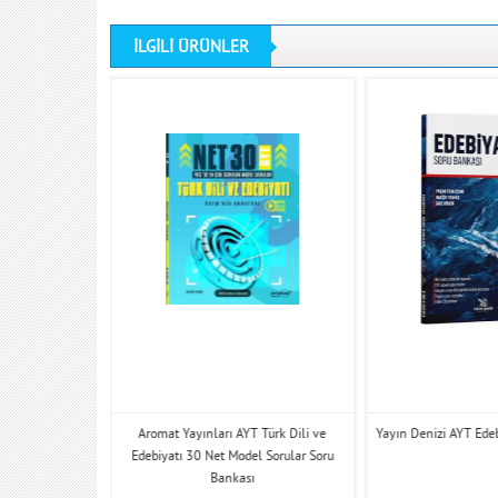
İLGİLİ ÜRÜNLER
yat Soru Bankası
Aromat Yayınları AYT Türk Dili ve
Yayın Denizi AYT Ede
Edebiyatı 30 Net Model Sorular Soru
Bankası