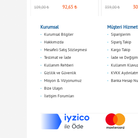
,15
₺
92,65
₺
30
109,00
₺
359,00
₺
Kurumsal
Müşteri Hizmetl
Kurumsal Bilgiler
Siparişlerim
Hakkımızda
Sipariş Takip
Mesafeli Satış Sözleşmesi
Kargo Takip
Teslimat ve İade
İade ve Değişim
Kullanım Rehberi
Kullanım Klavu
Gizlilik ve Güvenlik
KVKK Aydınlatm
Misyon & Vizyonumuz
Banka Hesap Nu
Bize Ulaşın
İletişim Forumları