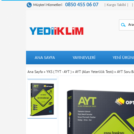
0850 455 06 07
Müşteri Hizmetleri
| Kargo Takibi |
|
ANA SAYFA
YAYINEVLERİ
YENI ÜRÜN
Ana Sayfa
»
YKS ( TYT - AYT )
»
AYT (Alan Yeterlilik Testi)
»
AYT Soru B