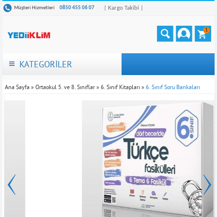
| Kargo Takibi |
Müşteri Hizmetleri
0850 455 06 07
1
KATEGORİLER
Ana Sayfa
»
Ortaokul 5. ve 8. Sınıflar
»
6. Sınıf Kitapları
»
6. Sınıf Soru Bankaları