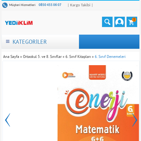
| Kargo Takibi |
Müşteri Hizmetleri
0850 455 06 07
1
KATEGORİLER
Ana Sayfa
»
Ortaokul 5. ve 8. Sınıflar
»
6. Sınıf Kitapları
»
6. Sınıf Denemeleri