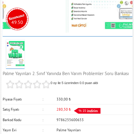
49.50
Palme Yayınları 2. Sınıf Yanında Ben Varım Problemler Soru Bankası
0 oy ile 5 üzerinden
0.0
puan aldı
Piyasa Fiyatı
330,00
₺
Satış Fiyatı
280,50
₺
% 15
Barkod Kodu
9786255600653
Yayın Evi
Palme Yayınları