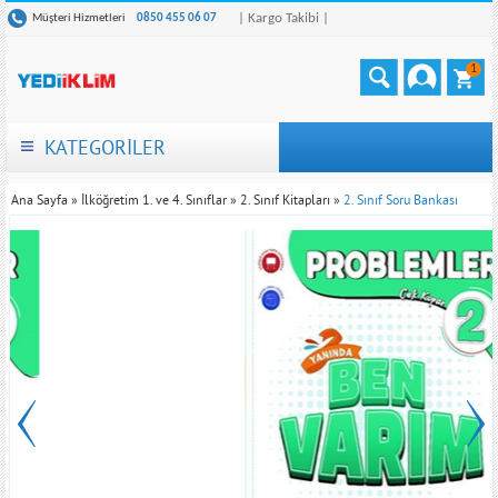
| Kargo Takibi |
Müşteri Hizmetleri
0850 455 06 07
1
KATEGORİLER
Ana Sayfa
»
İlköğretim 1. ve 4. Sınıflar
»
2. Sınıf Kitapları
»
2. Sınıf Soru Bankası