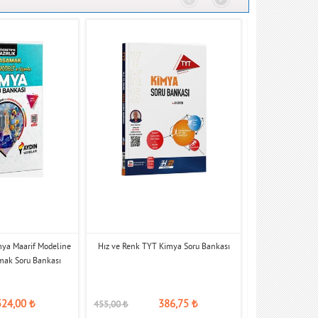
mya Maarif Modeline
Hız ve Renk TYT Kimya Soru Bankası
Orbital Yayınları 
mak Soru Bankası
So
524,00
₺
386,75
₺
455,00
₺
359,00
₺