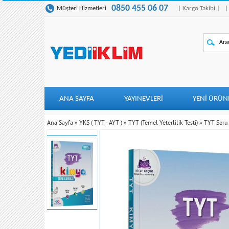
0850 455 06 07
Müşteri Hizmetleri
| Kargo Takibi |
|
ANA SAYFA
YAYINEVLERİ
YENI ÜRÜN
Ana Sayfa
»
YKS ( TYT - AYT )
»
TYT (Temel Yeterlilik Testi)
»
TYT Soru 