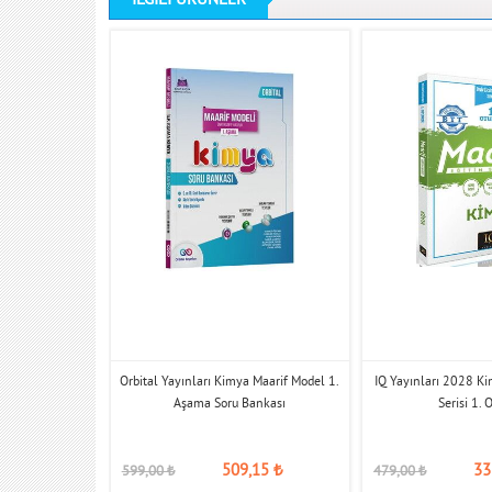
hemy Kimya TYT
Orbital Yayınları Kimya Maarif Model 1.
IQ Yayınları 2028 Ki
 Soru Bankası
Aşama Soru Bankası
Serisi 1.
509,15
₺
33
599,00
₺
479,00
₺