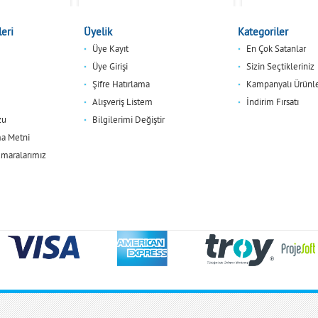
eri
Üyelik
Kategoriler
Üye Kayıt
En Çok Satanlar
Üye Girişi
Sizin Seçtikleriniz
Şifre Hatırlama
Kampanyalı Ürünl
Alışveriş Listem
İndirim Fırsatı
zu
Bilgilerimi Değiştir
a Metni
maralarımız