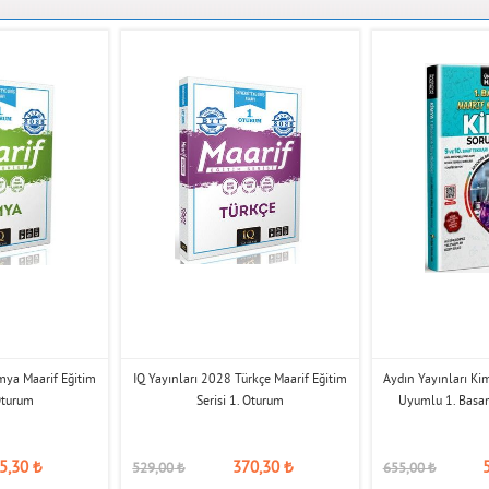
mya Maarif Eğitim
IQ Yayınları 2028 Türkçe Maarif Eğitim
Aydın Yayınları Ki
 Oturum
Serisi 1. Oturum
Uyumlu 1. Basa
5,30
₺
370,30
₺
529,00
₺
655,00
₺