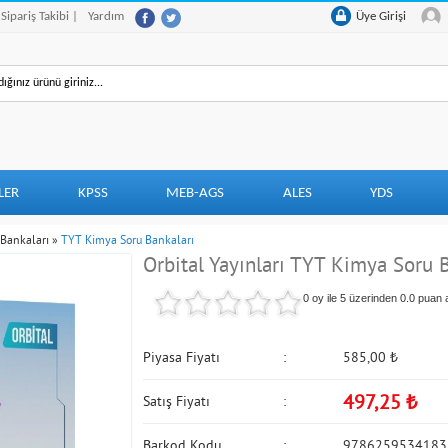
 Sipariş Takibi |
Yardım
Üye Girişi
LER
KPSS
MEB-AGS
ALES
YDS
Bankaları
»
TYT Kimya Soru Bankaları
Orbital Yayınları TYT Kimya Soru 
0 oy ile 5 üzerinden
0.0
puan a
Piyasa Fiyatı
585,00
₺
497,25
₺
Satış Fiyatı
Barkod Kodu
9786259534183