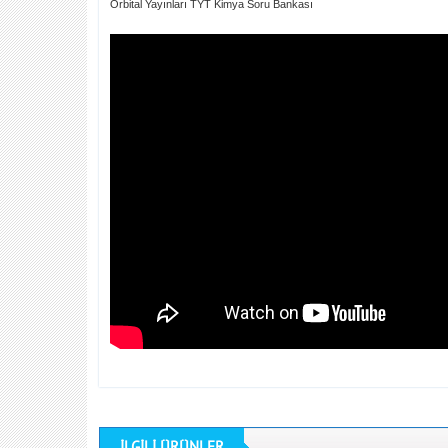
Orbital Yayınları TYT Kimya Soru Bankası
İLGİLİ ÜRÜNLER