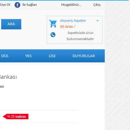
Üye Ol
ile bağlan
Hoşgeldiniz...
Çıkış
Alışveriş Sepetim
(0) ürün
/
Sepetinizde ürün
bulunmamaktadır
DGS
YKS
LİSE
DUYURULAR
Bankası
ldı
% 15