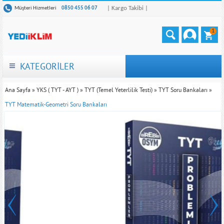
| Kargo Takibi |
Müşteri Hizmetleri
0850 455 06 07
1
KATEGORİLER
Ana Sayfa
»
YKS ( TYT - AYT )
»
TYT (Temel Yeterlilik Testi)
»
TYT Soru Bankaları
»
TYT Matematik-Geometri Soru Bankaları