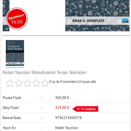
36.00
Nobel Yayınları Psikodinamik Terapi Teknikleri
0 oy ile 5 üzerinden
0.0
puan aldı
Piyasa Fiyatı
360,00
₺
Satış Fiyatı
324,00
₺
% 10
Barkod Kodu
9786253860578
Yayın Evi
Nobel Yayınları