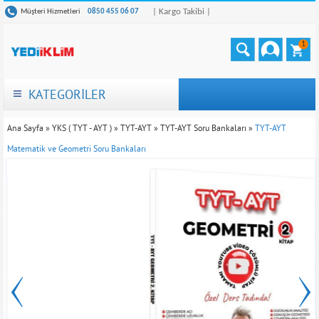
| Kargo Takibi |
Müşteri Hizmetleri
0850 455 06 07
1
KATEGORİLER
Ana Sayfa
»
YKS ( TYT - AYT )
»
TYT-AYT
»
TYT-AYT Soru Bankaları
»
TYT-AYT
Matematik ve Geometri Soru Bankaları