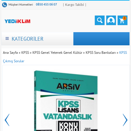
| Kargo Takibi |
Müşteri Hizmetleri
0850 455 06 07
1
KATEGORİLER
Ana Sayfa
»
KPSS
»
KPSS Genel Yetenek Genel Kültür
»
KPSS Soru Bankaları
»
KPSS
Çıkmış Sorular