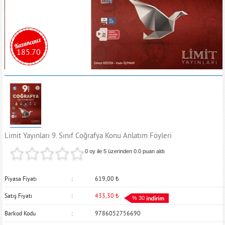
185.70
Limit Yayınları 9. Sınıf Coğrafya Konu Anlatım Föyleri
0 oy ile 5 üzerinden
0.0
puan aldı
Piyasa Fiyatı
619,00
₺
Satış Fiyatı
433,30
₺
% 30
Barkod Kodu
9786052756690