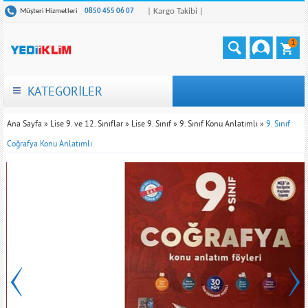
| Kargo Takibi |
Müşteri Hizmetleri
0850 455 06 07
1
KATEGORİLER
Ana Sayfa
»
Lise 9. ve 12. Sınıflar
»
Lise 9. Sınıf
»
9. Sınıf Konu Anlatımlı
»
9. Sınıf
Coğrafya Konu Anlatımlı